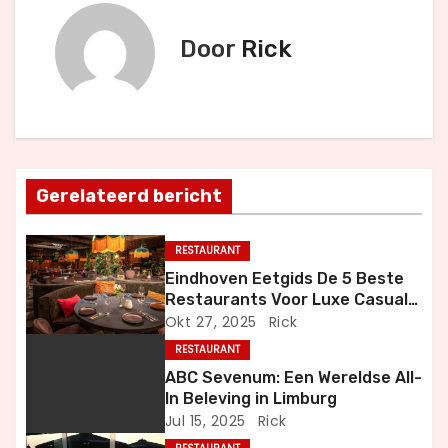
r
i
Door
Rick
c
h
t
Gerelateerd bericht
n
a
RESTAURANT
Eindhoven Eetgids De 5 Beste
v
Restaurants Voor Luxe Casual
en Bijzondere Momenten
Okt 27, 2025
Rick
i
RESTAURANT
g
ABC Sevenum: Een Wereldse All-
In Beleving in Limburg
a
Jul 15, 2025
Rick