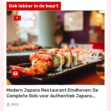
Ook lekker in de buurt
B
L
O
G
Modern Japans Restaurant Eindhoven: De
Complete Gids voor Authentiek Japans
Dineren
Rick