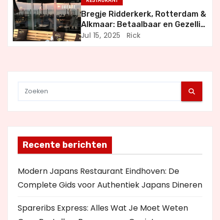
RESTAURANT
t
Bregje Ridderkerk, Rotterdam &
i
Alkmaar: Betaalbaar en Gezellig
Uit Eten
Jul 15, 2025
Rick
e
Recente berichten
Modern Japans Restaurant Eindhoven: De
Complete Gids voor Authentiek Japans Dineren
Spareribs Express: Alles Wat Je Moet Weten