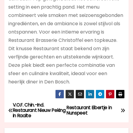
setting in een prachtig pand. Het menu
combineert vele smaken met seizoensgebonden
ingrediënten, en de ambiance is zowel stijlvol als
ontspannen. Voor een intieme ervaring is
Restaurant Brasserie Christoffel een topkeuze.
Dit knusse Restaurant staat bekend om zijn
verfijnde gerechten en uitstekende wijnkaart.
Deze plek biedt een perfecte combinatie van
sfeer en culinaire kwaliteit, ideaal voor een
heerlijk diner in Den Bosch.
V.O.F. Chin.-Ind.
B
Restaurant Eibertje in
Restaurant Nieuw Peking
Nunspeet
in Raalte
e