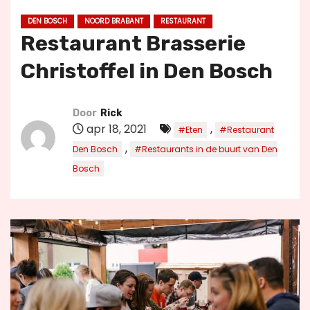
u
DEN BOSCH
NOORD BRABANT
RESTAURANT
d
Restaurant Brasserie
Christoffel in Den Bosch
Door
Rick
apr 18, 2021
,
#Eten
#Restaurant
,
Den Bosch
#Restaurants in de buurt van Den
Bosch