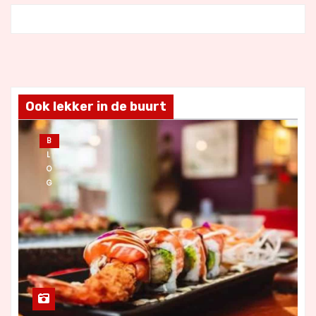
Ook lekker in de buurt
B
L
O
G