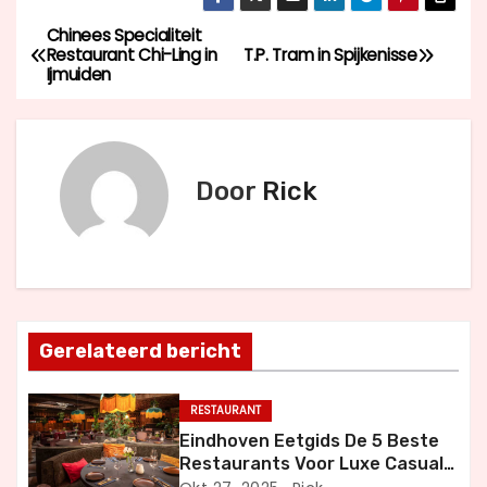
Chinees Specialiteit
B
Restaurant Chi-Ling in
T.P. Tram in Spijkenisse
Ijmuiden
e
r
i
Door
Rick
c
h
t
Gerelateerd bericht
n
a
RESTAURANT
Eindhoven Eetgids De 5 Beste
v
Restaurants Voor Luxe Casual
en Bijzondere Momenten