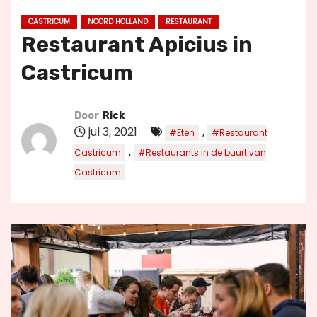
u
CASTRICUM
NOORD HOLLAND
RESTAURANT
d
Restaurant Apicius in
Castricum
Door
Rick
jul 3, 2021
,
#Eten
#Restaurant
,
Castricum
#Restaurants in de buurt van
Castricum