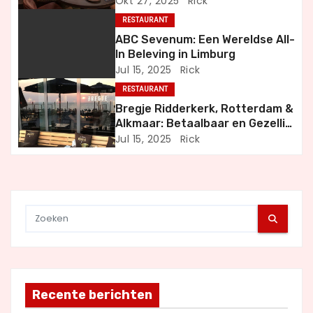
Okt 27, 2025
Rick
i
RESTAURANT
g
ABC Sevenum: Een Wereldse All-
In Beleving in Limburg
a
Jul 15, 2025
Rick
RESTAURANT
t
Bregje Ridderkerk, Rotterdam &
i
Alkmaar: Betaalbaar en Gezellig
Uit Eten
Jul 15, 2025
Rick
e
Recente berichten