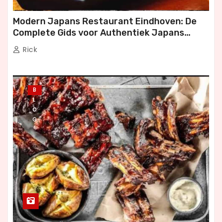
Modern Japans Restaurant Eindhoven: De
Complete Gids voor Authentiek Japans
Dineren
Rick
B
L
O
G