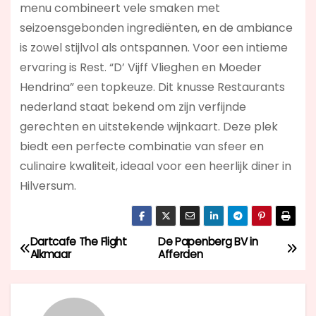
menu combineert vele smaken met
seizoensgebonden ingrediënten, en de ambiance
is zowel stijlvol als ontspannen. Voor een intieme
ervaring is Rest. “D’ Vijff Vlieghen en Moeder
Hendrina” een topkeuze. Dit knusse Restaurants
nederland staat bekend om zijn verfijnde
gerechten en uitstekende wijnkaart. Deze plek
biedt een perfecte combinatie van sfeer en
culinaire kwaliteit, ideaal voor een heerlijk diner in
Hilversum.
Dartcafe The Flight
De Papenberg BV in
B
Alkmaar
Afferden
e
r