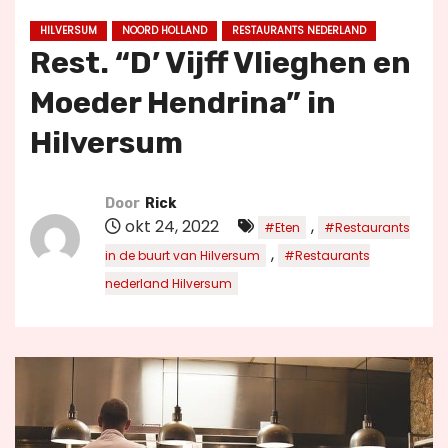
u
HILVERSUM
NOORD HOLLAND
RESTAURANTS NEDERLAND
d
Rest. “D’ Vijff Vlieghen en
Moeder Hendrina” in
Hilversum
Door
Rick
okt 24, 2022
,
#Eten
#Restaurants
,
in de buurt van Hilversum
#Restaurants
nederland Hilversum