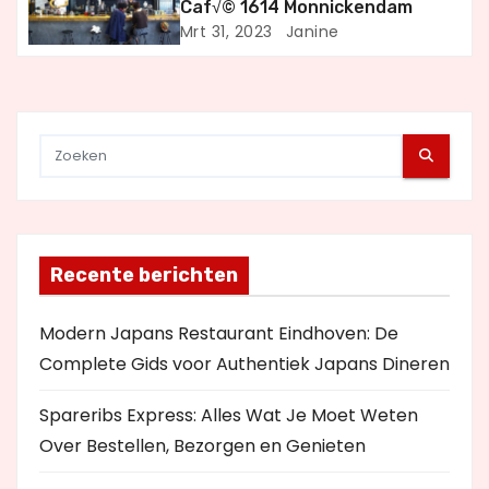
t
Caf√© 1614 Monnickendam
Mrt 31, 2023
Janine
i
e
Recente berichten
Modern Japans Restaurant Eindhoven: De
Complete Gids voor Authentiek Japans Dineren
Spareribs Express: Alles Wat Je Moet Weten
Over Bestellen, Bezorgen en Genieten