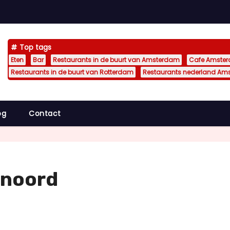
Top tags
Eten
Bar
Restaurants in de buurt van Amsterdam
Cafe Amste
Restaurants in de buurt van Rotterdam
Restaurants nederland Am
og
Contact
enoord