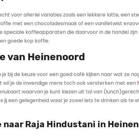
cht voor allerlei variaties zoals een lekkere latte, een st
 koffie met een chocoladesmaak of een vanilletwist enzov
e speciale koffieapparaten die daarvoor in de handel zijn
en goede kop koffie.
ie van Heinenoord
 kun je bij de keuze voor een goed café kijken naar wat ze 
ent wil je de inwendige mens toch ook versterken met een
menukaart waarvan je kunt kiezen uit tal van (lunch)gerec
 jij een gelegenheid waar je zowel iets te drinken als te 
e naar Raja Hindustani in Heine