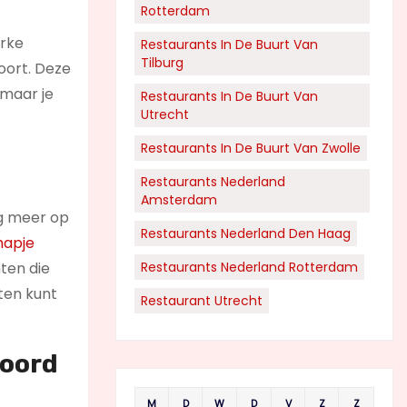
Rotterdam
erke
Restaurants In De Buurt Van
Tilburg
oort. Deze
 maar je
Restaurants In De Buurt Van
Utrecht
Restaurants In De Buurt Van Zwolle
Restaurants Nederland
Amsterdam
nog meer op
Restaurants Nederland Den Haag
hapje
hten die
Restaurants Nederland Rotterdam
eten kunt
Restaurant Utrecht
noord
M
D
W
D
V
Z
Z