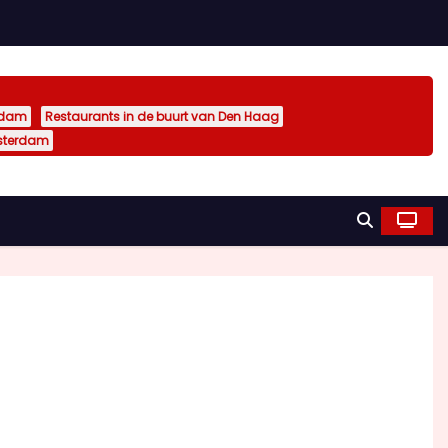
rdam
Restaurants in de buurt van Den Haag
sterdam