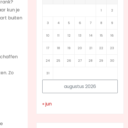
drank?
ar kun je
1
2
art buiten
3
4
5
6
7
8
9
10
11
12
13
14
15
16
17
18
19
20
21
22
23
schaffen
24
25
26
27
28
29
30
ken. Zo
31
augustus 2026
« jun
te