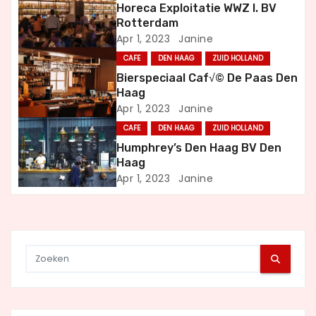
a
Horeca Exploitatie WWZ I. BV
Rotterdam
v
Apr 1, 2023
Janine
i
CAFE
DEN HAAG
ZUID HOLLAND
Bierspeciaal Caf√© De Paas Den
g
Haag
Apr 1, 2023
Janine
a
CAFE
DEN HAAG
ZUID HOLLAND
t
Humphrey’s Den Haag BV Den
Haag
i
Apr 1, 2023
Janine
e