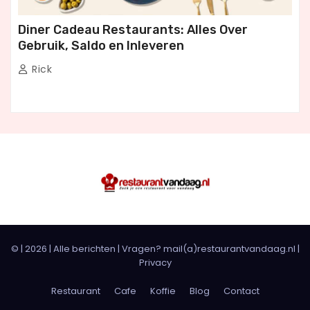
Diner Cadeau Restaurants: Alles Over
Gebruik, Saldo en Inleveren
Rick
© |
2026
|
Alle berichten
| Vragen? mail(a)restaurantvandaag.nl |
Privacy
Restaurant
Cafe
Koffie
Blog
Contact