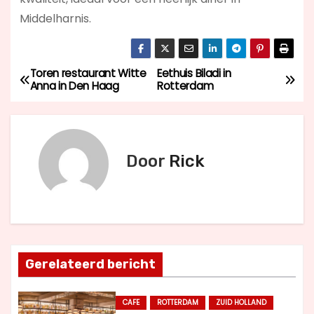
Middelharnis.
Toren restaurant Witte
Eethuis Biladi in
B
Anna in Den Haag
Rotterdam
e
r
Door
Rick
i
c
h
t
Gerelateerd bericht
n
CAFE
ROTTERDAM
ZUID HOLLAND