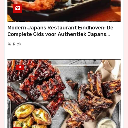
Modern Japans Restaurant Eindhoven: De
Complete Gids voor Authentiek Japans
Dineren
Rick
B
L
O
G