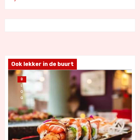
Ook lekker in de buurt
B
L
O
G