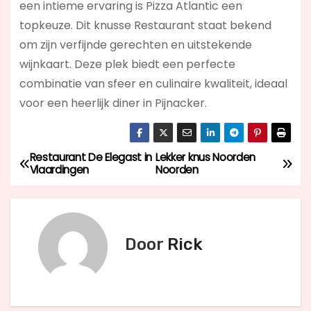
een intieme ervaring is Pizza Atlantic een
topkeuze. Dit knusse Restaurant staat bekend
om zijn verfijnde gerechten en uitstekende
wijnkaart. Deze plek biedt een perfecte
combinatie van sfeer en culinaire kwaliteit, ideaal
voor een heerlijk diner in Pijnacker.
Restaurant De Elegast in
Lekker knus Noorden
B
Vlaardingen
Noorden
e
r
Door
Rick
i
c