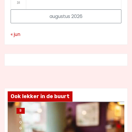
31
augustus 2026
« jun
Ook lekker in de buurt
B
L
O
G