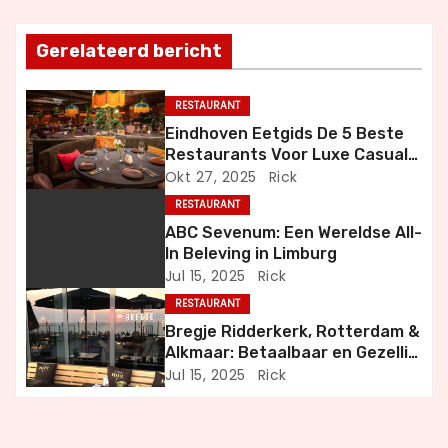
h
t
Gerelateerd bericht
n
RESTAURANT
a
Eindhoven Eetgids De 5 Beste
Restaurants Voor Luxe Casual
v
en Bijzondere Momenten
Okt 27, 2025
Rick
i
RESTAURANT
ABC Sevenum: Een Wereldse All-
g
In Beleving in Limburg
Jul 15, 2025
Rick
a
RESTAURANT
t
Bregje Ridderkerk, Rotterdam &
Alkmaar: Betaalbaar en Gezellig
i
Uit Eten
Jul 15, 2025
Rick
e