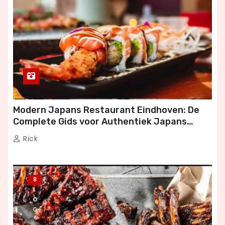
Modern Japans Restaurant Eindhoven: De
Complete Gids voor Authentiek Japans
Dineren
Rick
B
L
O
G