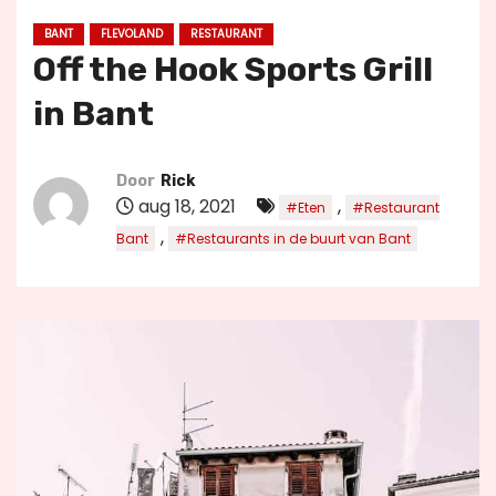
u
BANT
FLEVOLAND
RESTAURANT
d
Off the Hook Sports Grill
in Bant
Door
Rick
aug 18, 2021
,
#Eten
#Restaurant
,
Bant
#Restaurants in de buurt van Bant