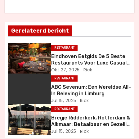
c
h
t
Gerelateerd bericht
n
RESTAURANT
a
Eindhoven Eetgids De 5 Beste
Restaurants Voor Luxe Casual
v
en Bijzondere Momenten
Okt 27, 2025
Rick
i
RESTAURANT
ABC Sevenum: Een Wereldse All-
g
In Beleving in Limburg
Jul 15, 2025
Rick
a
RESTAURANT
t
Bregje Ridderkerk, Rotterdam &
Alkmaar: Betaalbaar en Gezellig
i
Uit Eten
Jul 15, 2025
Rick