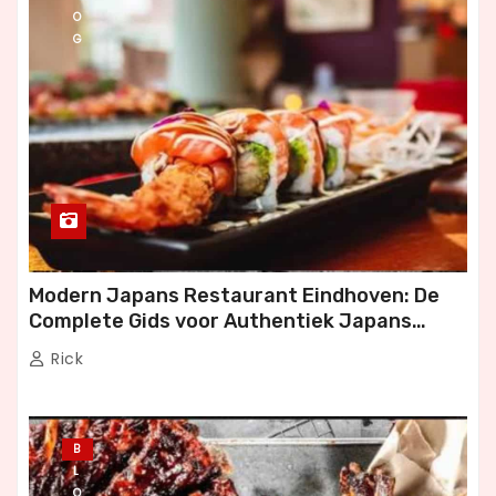
O
G
Modern Japans Restaurant Eindhoven: De
Complete Gids voor Authentiek Japans
Dineren
Rick
B
L
O