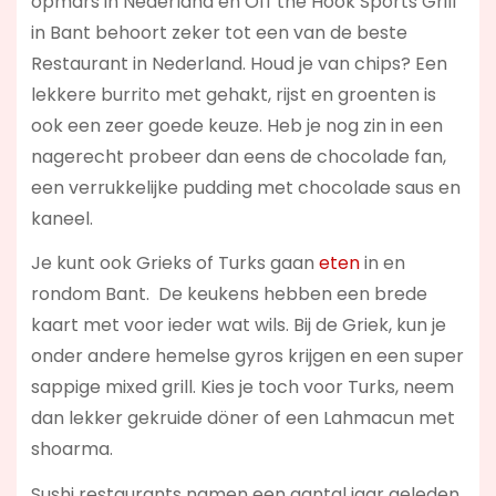
opmars in Nederland en Off the Hook Sports Grill
in Bant behoort zeker tot een van de beste
Restaurant in Nederland. Houd je van chips? Een
lekkere burrito met gehakt, rijst en groenten is
ook een zeer goede keuze. Heb je nog zin in een
nagerecht probeer dan eens de chocolade fan,
een verrukkelijke pudding met chocolade saus en
kaneel.
Je kunt ook Grieks of Turks gaan
eten
in en
rondom Bant. De keukens hebben een brede
kaart met voor ieder wat wils. Bij de Griek, kun je
onder andere hemelse gyros krijgen en een super
sappige mixed grill. Kies je toch voor Turks, neem
dan lekker gekruide döner of een Lahmacun met
shoarma.
Sushi restaurants namen een aantal jaar geleden