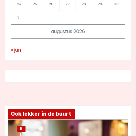
24
25
26
27
28
29
30
31
augustus 2026
« jun
Ook lekker in de buurt
B
L