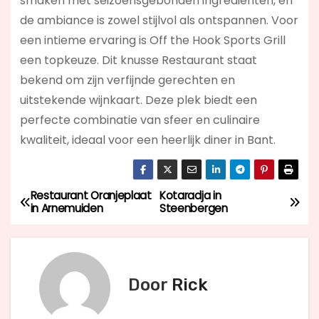
smaken met seizoensgebonden ingrediënten, en
de ambiance is zowel stijlvol als ontspannen. Voor
een intieme ervaring is Off the Hook Sports Grill
een topkeuze. Dit knusse Restaurant staat
bekend om zijn verfijnde gerechten en
uitstekende wijnkaart. Deze plek biedt een
perfecte combinatie van sfeer en culinaire
kwaliteit, ideaal voor een heerlijk diner in Bant.
Restaurant Oranjeplaat
Kotaradja in
B
in Arnemuiden
Steenbergen
e
r
Door
Rick
i