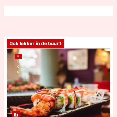
Ook lekker in de buurt
B
L
O
G