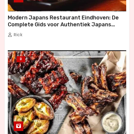
Modern Japans Restaurant Eindhoven: De
Complete Gids voor Authentiek Japans
Dineren
Rick
B
L
O
G