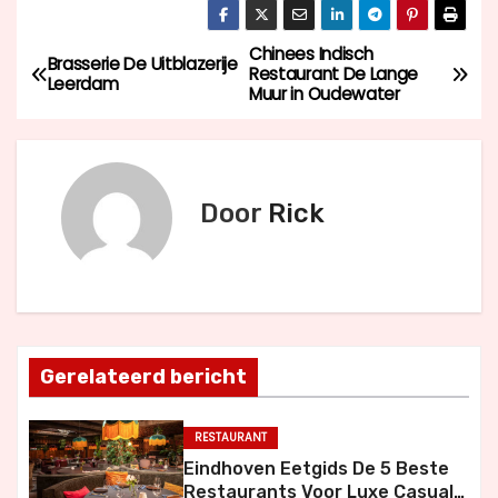
Chinees Indisch
B
Brasserie De Uitblazerije
Restaurant De Lange
Leerdam
Muur in Oudewater
e
r
i
Door
Rick
c
h
t
Gerelateerd bericht
n
a
RESTAURANT
Eindhoven Eetgids De 5 Beste
v
Restaurants Voor Luxe Casual