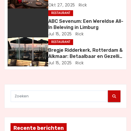
en Bijzondere Momenten
Okt 27, 2025
Rick
i
RESTAURANT
g
ABC Sevenum: Een Wereldse All-
In Beleving in Limburg
a
Jul 15, 2025
Rick
RESTAURANT
t
Bregje Ridderkerk, Rotterdam &
i
Alkmaar: Betaalbaar en Gezellig
Uit Eten
Jul 15, 2025
Rick
e
Recente berichten