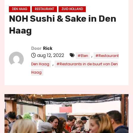
u
DEN HAAG
RESTAURANT
ZUID HOLLAND
d
NOH Sushi & Sake in Den
Haag
Door
Rick
aug 12, 2022
,
#Eten
#Restaurant
,
Den Haag
#Restaurants in de buurt van Den
Haag