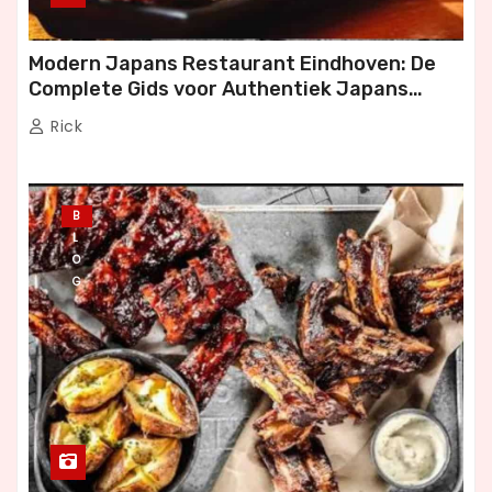
Modern Japans Restaurant Eindhoven: De
Complete Gids voor Authentiek Japans
Dineren
Rick
B
L
O
G