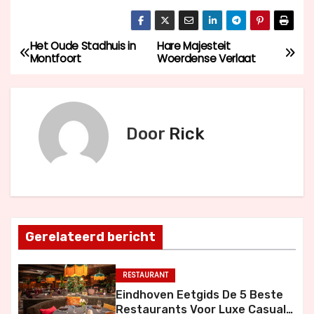
Het Oude Stadhuis in
Hare Majesteit
B
Montfoort
Woerdense Verlaat
e
r
Door
Rick
i
c
h
t
Gerelateerd bericht
n
RESTAURANT
a
Eindhoven Eetgids De 5 Beste
Restaurants Voor Luxe Casual