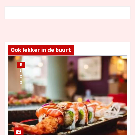
Ook lekker in de buurt
B
L
O
G