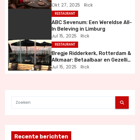
v
en Bijzondere Momenten
Okt 27, 2025
Rick
i
RESTAURANT
ABC Sevenum: Een Wereldse All-
g
In Beleving in Limburg
Jul 15, 2025
Rick
a
RESTAURANT
t
Bregje Ridderkerk, Rotterdam &
Alkmaar: Betaalbaar en Gezellig
i
Uit Eten
Jul 15, 2025
Rick
e
Recente berichten