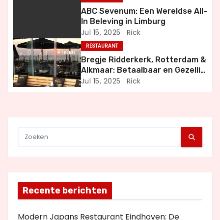
i
ABC Sevenum: Een Wereldse All-
g
In Beleving in Limburg
Jul 15, 2025
Rick
a
RESTAURANT
t
Bregje Ridderkerk, Rotterdam &
Alkmaar: Betaalbaar en Gezellig
i
Uit Eten
Jul 15, 2025
Rick
e
Recente berichten
Modern Japans Restaurant Eindhoven: De