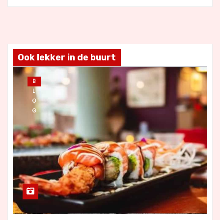
Ook lekker in de buurt
B
L
O
G