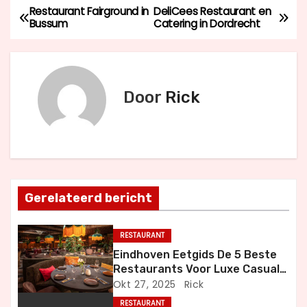
Restaurant Fairground in
DeliCees Restaurant en
B
Bussum
Catering in Dordrecht
e
r
Door
Rick
i
c
h
t
Gerelateerd bericht
n
RESTAURANT
a
Eindhoven Eetgids De 5 Beste
Restaurants Voor Luxe Casual
v
en Bijzondere Momenten
Okt 27, 2025
Rick
RESTAURANT