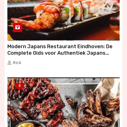
Modern Japans Restaurant Eindhoven: De
Complete Gids voor Authentiek Japans
Dineren
Rick
B
L
O
G