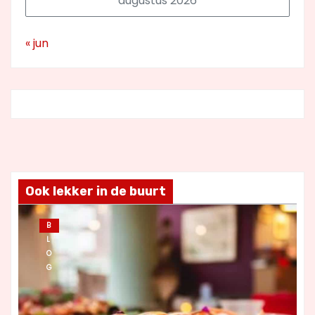
augustus 2026
« jun
Ook lekker in de buurt
B
L
O
G