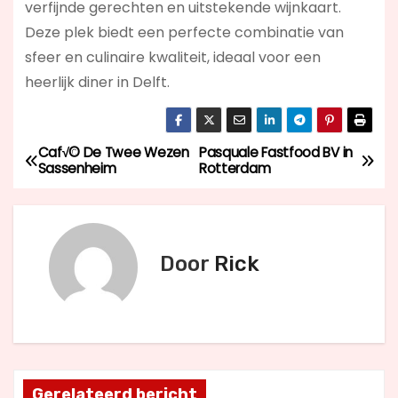
verfijnde gerechten en uitstekende wijnkaart.
Deze plek biedt een perfecte combinatie van
sfeer en culinaire kwaliteit, ideaal voor een
heerlijk diner in Delft.
Caf√© De Twee Wezen
Pasquale Fastfood BV in
B
Sassenheim
Rotterdam
e
r
Door
Rick
i
c
h
t
Gerelateerd bericht