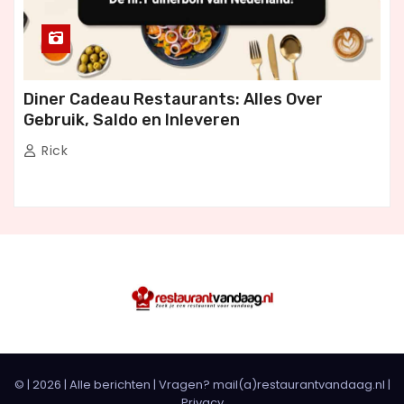
Diner Cadeau Restaurants: Alles Over
Gebruik, Saldo en Inleveren
Rick
© |
2026
|
Alle berichten
| Vragen? mail(a)restaurantvandaag.nl |
Privacy