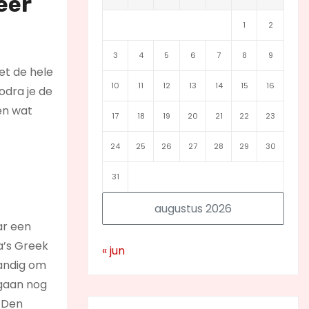
eer
1
2
3
4
5
6
7
8
9
et de hele
10
11
12
13
14
15
16
odra je de
en wat
17
18
19
20
21
22
23
24
25
26
27
28
29
30
31
augustus 2026
ar een
a’s Greek
« jun
handig om
 gaan nog
n Den