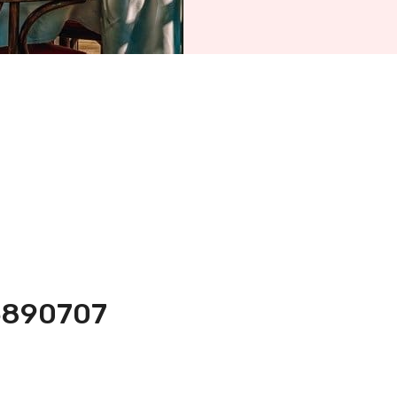
-6890707