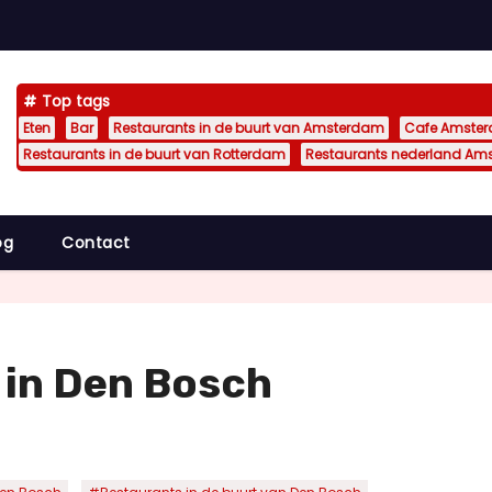
Top tags
Eten
Bar
Restaurants in de buurt van Amsterdam
Cafe Amste
Restaurants in de buurt van Rotterdam
Restaurants nederland Am
og
Contact
 in Den Bosch
,