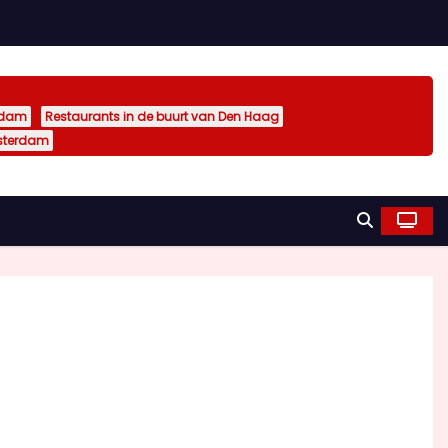
rdam
Restaurants in de buurt van Den Haag
sterdam