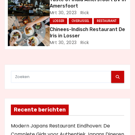
Amersfoort
a
Mrt 30, 2023
Rick
t
LOSSER
OVERIJSSEL
RESTAURANT
Chinees-Indisch Restaurant De
i
Iris in Losser
Mrt 30, 2023
Rick
e
Recente berichten
Modern Japans Restaurant Eindhoven: De
Complete Gids voor Authentiek Japans Dineren