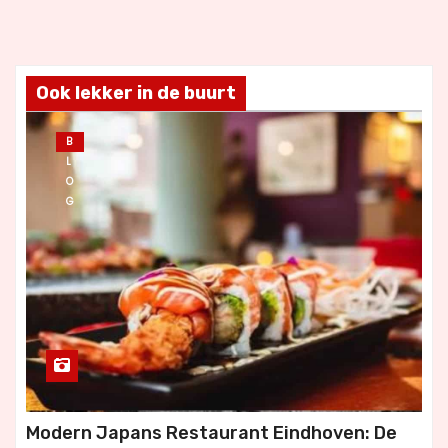
Ook lekker in de buurt
B
L
O
G
Modern Japans Restaurant Eindhoven: De