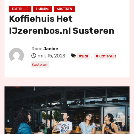
u
KOFFIEHUIS
LIMBURG
SUSTEREN
d
Koffiehuis Het
IJzerenbos.nl Susteren
Door
Janine
mrt 15, 2023
,
#Bar
#Koffiehuis
Susteren