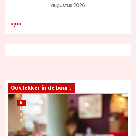
augustus 2026
« jun
Ook lekker in de buurt
B
L
O
G