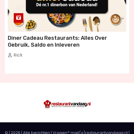
Diner Cadeau Restaurants: Alles Over
Gebruik, Saldo en Inleveren
Rick
© |
2026
|
Alle berichten
| Vragen? mail(a)restaurantvandaag.nl |