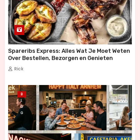
Spareribs Express: Alles Wat Je Moet Weten
Over Bestellen, Bezorgen en Genieten
Rick
B
L
O
G