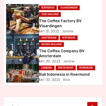
n
KOFFIEHUIS
VLAARDINGEN
a
ZUID HOLLAND
The Coffee Factory BV
v
Vlaardingen
Mrt 31, 2023
Janine
i
AMSTERDAM
KOFFIEHUIS
g
NOORD HOLLAND
The Coffee Company BV
a
Amsterdam
Mrt 30, 2023
Janine
t
LIMBURG
RESTAURANT
ROERMOND
i
Bali Indonesia in Roermond
Mrt 30, 2023
Rick
e