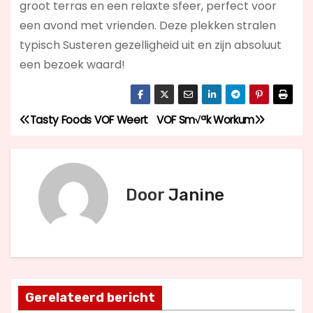
groot terras en een relaxte sfeer, perfect voor
een avond met vrienden. Deze plekken stralen
typisch Susteren gezelligheid uit en zijn absoluut
een bezoek waard!
Tasty Foods VOF Weert
VOF Sm√ªk Workum
B
e
r
Door
Janine
i
c
h
Gerelateerd bericht
t