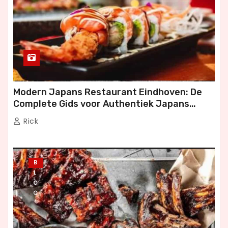
Modern Japans Restaurant Eindhoven: De
Complete Gids voor Authentiek Japans
Dineren
Rick
B
L
O
G