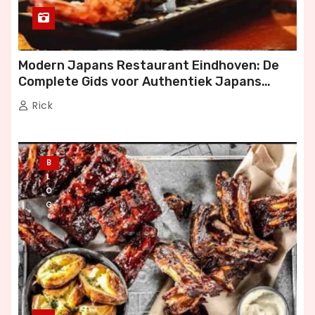
Modern Japans Restaurant Eindhoven: De
Complete Gids voor Authentiek Japans
Dineren
Rick
B
L
O
G