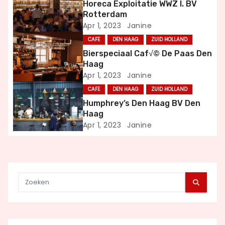
a
Horeca Exploitatie WWZ I. BV
Rotterdam
v
Apr 1, 2023
Janine
i
CAFE
DEN HAAG
ZUID HOLLAND
Bierspeciaal Caf√© De Paas Den
g
Haag
Apr 1, 2023
Janine
a
CAFE
DEN HAAG
ZUID HOLLAND
t
Humphrey’s Den Haag BV Den
Haag
i
Apr 1, 2023
Janine
e