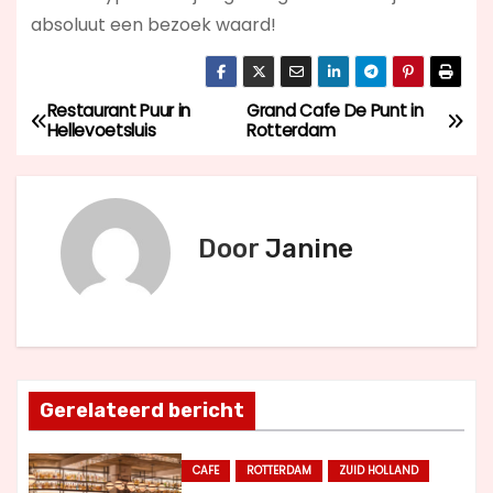
absoluut een bezoek waard!
Restaurant Puur in
Grand Cafe De Punt in
B
Hellevoetsluis
Rotterdam
e
r
Door
Janine
i
c
h
t
Gerelateerd bericht
n
CAFE
ROTTERDAM
ZUID HOLLAND