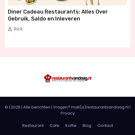
Diner Cadeau Restaurants: Alles Over
Gebruik, Saldo en Inleveren
Rick
© |
2026
|
Alle berichten
| Vragen? mail(a)restaurantvandaag.nl |
Privacy
Restaurant
Cafe
Koffie
Blog
Contact