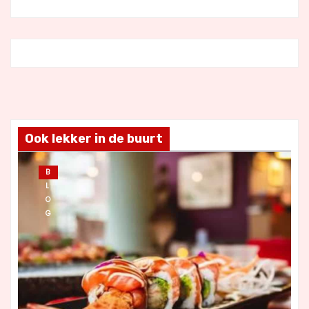
Ook lekker in de buurt
B
L
O
G