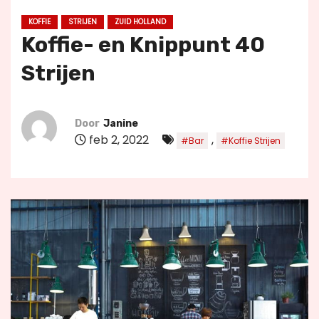
u
KOFFIE
STRIJEN
ZUID HOLLAND
d
Koffie- en Knippunt 40
Strijen
Door
Janine
feb 2, 2022
,
#Bar
#Koffie Strijen