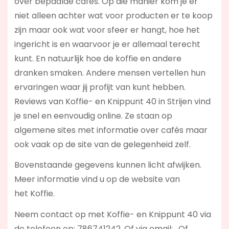
over bepaalde cafés. Op die manier kom je er
niet alleen achter wat voor producten er te koop
zijn maar ook wat voor sfeer er hangt, hoe het
ingericht is en waarvoor je er allemaal terecht
kunt. En natuurlijk hoe de koffie en andere
dranken smaken. Andere mensen vertellen hun
ervaringen waar jij profijt van kunt hebben.
Reviews van Koffie- en Knippunt 40 in Strijen vind
je snel en eenvoudig online. Ze staan op
algemene sites met informatie over cafés maar
ook vaak op de site van de gelegenheid zelf.
Bovenstaande gegevens kunnen licht afwijken.
Meer informatie vind u op de website van
het Koffie.
Neem contact op met Koffie- en Knippunt 40 via
de telefoon op: 786741242. Of via email:
. Of