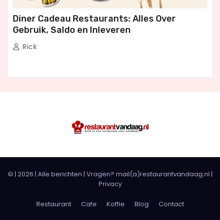
Diner Cadeau Restaurants: Alles Over
Gebruik, Saldo en Inleveren
Rick
© |
2026
|
Alle berichten
| Vragen? mail(a)restaurantvandaag.nl |
Privacy
Restaurant
Cafe
Koffie
Blog
Contact