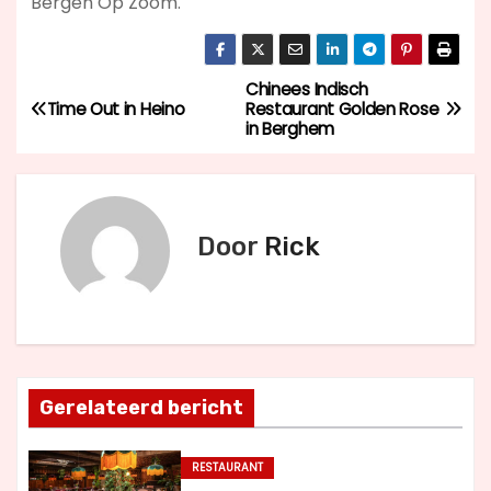
Bergen Op Zoom.
Chinees Indisch
B
Time Out in Heino
Restaurant Golden Rose
in Berghem
e
r
i
Door
Rick
c
h
t
Gerelateerd bericht
n
a
RESTAURANT