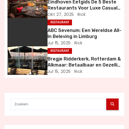
Eindhoven Eetgids De 5 Beste
v
Restaurants Voor Luxe Casual
en Bijzondere Momenten
Okt 27, 2025
Rick
i
RESTAURANT
g
ABC Sevenum: Een Wereldse All-
In Beleving in Limburg
a
Jul 15, 2025
Rick
RESTAURANT
t
Bregje Ridderkerk, Rotterdam &
i
Alkmaar: Betaalbaar en Gezellig
Uit Eten
Jul 15, 2025
Rick
e