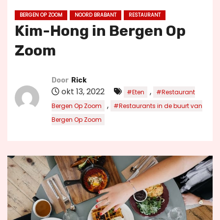
u
BERGEN OP ZOOM
NOORD BRABANT
RESTAURANT
d
Kim-Hong in Bergen Op
Zoom
Door
Rick
okt 13, 2022
,
#Eten
#Restaurant
,
Bergen Op Zoom
#Restaurants in de buurt van
Bergen Op Zoom