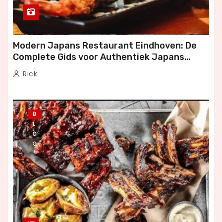
Modern Japans Restaurant Eindhoven: De
Complete Gids voor Authentiek Japans
Dineren
Rick
B
L
O
G