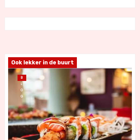
Ook lekker in de buurt
B
L
O
G