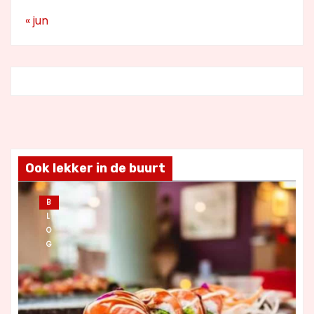
« jun
Ook lekker in de buurt
B
L
O
G