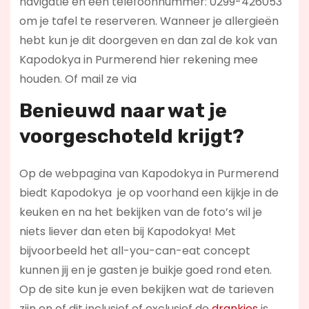
navigatie en een telefoonnummer: 0299-426053
om je tafel te reserveren. Wanneer je allergieën
hebt kun je dit doorgeven en dan zal de kok van
Kapodokya in Purmerend hier rekening mee
houden. Of mail ze via
Benieuwd naar wat je
voorgeschoteld krijgt?
Op de webpagina van Kapodokya in Purmerend
biedt Kapodokya je op voorhand een kijkje in de
keuken en na het bekijken van de foto’s wil je
niets liever dan eten bij Kapodokya! Met
bijvoorbeeld het all-you-can-eat concept
kunnen jij en je gasten je buikje goed rond eten.
Op de site kun je even bekijken wat de tarieven
zijn en of dit inclusief of exclusief de
drankjes
is.