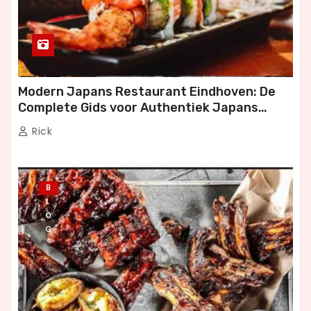
Modern Japans Restaurant Eindhoven: De
Complete Gids voor Authentiek Japans
Dineren
Rick
B
L
O
G