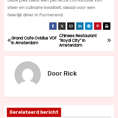
Deze plek biedt een perfecte combinatie van
sfeer en culinaire kwaliteit, ideaal voor een
heerlijk diner in Purmerend.
Chinees Restaurant
B
Grand Cafe Ovidius VOF
“Royal City” in
in Amsterdam
Amsterdam
e
r
i
Door
Rick
c
h
t
Gerelateerd bericht
n