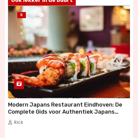
Ook lekker in de buurt
B
L
O
G
Modern Japans Restaurant Eindhoven: De
Complete Gids voor Authentiek Japans
Dineren
Rick