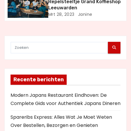
i
Repelsteeltje Grand Koffieshop
Leeuwarden
e
Mrt 28, 2023
Janine
Recente berichten
Modern Japans Restaurant Eindhoven: De
Complete Gids voor Authentiek Japans Dineren
Spareribs Express: Alles Wat Je Moet Weten
Over Bestellen, Bezorgen en Genieten