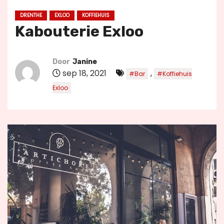
u
DRENTHE
EXLOO
KOFFIEHUIS
d
Kabouterie Exloo
Door
Janine
sep 18, 2021
,
#Bar
#Koffiehuis
Exloo