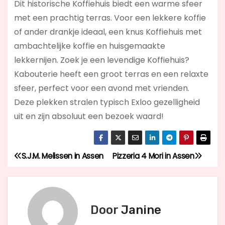
Dit historische Koffiehuis biedt een warme sfeer
met een prachtig terras. Voor een lekkere koffie
of ander drankje ideaal, een knus Koffiehuis met
ambachtelijke koffie en huisgemaakte
lekkernijen. Zoek je een levendige Koffiehuis?
Kabouterie
heeft een groot terras en een relaxte
sfeer, perfect voor een avond met vrienden.
Deze plekken stralen typisch Exloo gezelligheid
uit en zijn absoluut een bezoek waard!
S.J.M. Melissen in Assen
Pizzeria 4 Mori in Assen
B
e
r
Door
Janine
i