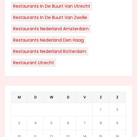
Restaurants In De Buurt Van Utrecht
Restaurants In De Buurt Van Zwolle
Restaurants Nederland Amsterdam
Restaurants Nederland Den Haag
Restaurants Nederland Rotterdam
Restaurant Utrecht
M
D
W
D
V
Z
Z
1
2
3
4
5
6
7
8
9
10
11
12
13
14
15
16