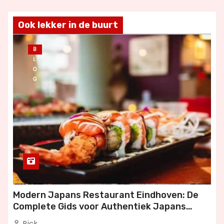
Ook lekker in de buurt
B
L
O
G
Modern Japans Restaurant Eindhoven: De
Complete Gids voor Authentiek Japans
Dineren
Rick