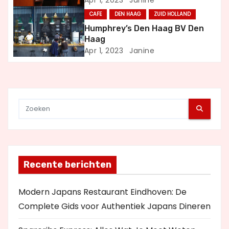
CAFE
DEN HAAG
ZUID HOLLAND
t
Humphrey’s Den Haag BV Den
i
Haag
Apr 1, 2023
Janine
e
Recente berichten
Modern Japans Restaurant Eindhoven: De
Complete Gids voor Authentiek Japans Dineren