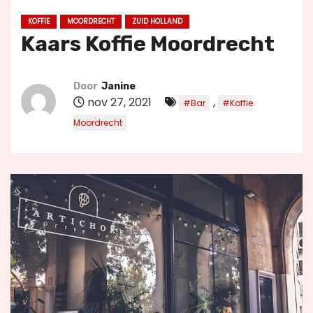
u
KOFFIE
MOORDRECHT
ZUID HOLLAND
d
Kaars Koffie Moordrecht
Door
Janine
nov 27, 2021
,
#Bar
#Koffie
Moordrecht