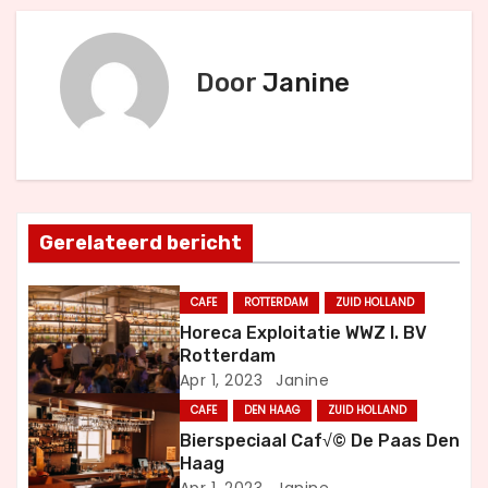
r
i
Door
Janine
c
h
t
Gerelateerd bericht
n
a
CAFE
ROTTERDAM
ZUID HOLLAND
Horeca Exploitatie WWZ I. BV
v
Rotterdam
Apr 1, 2023
Janine
i
CAFE
DEN HAAG
ZUID HOLLAND
g
Bierspeciaal Caf√© De Paas Den
Haag
a
Apr 1, 2023
Janine