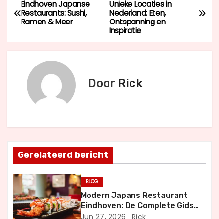
B
Eindhoven Japanse
Unieke Locaties in
Restaurants: Sushi,
Nederland: Eten,
e
Ramen & Meer
Ontspanning en
Inspiratie
r
i
c
Door
Rick
h
t
n
Gerelateerd bericht
a
v
BLOG
Modern Japans Restaurant
i
Eindhoven: De Complete Gids
voor Authentiek Japans
Jun 27, 2026
Rick