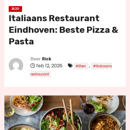
u
BLOG
d
Italiaans Restaurant
Eindhoven: Beste Pizza &
Pasta
Door
Rick
feb 12, 2026
,
#Eten
#Italiaans
restaurant