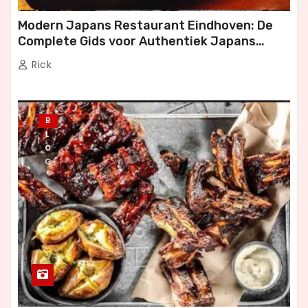
Modern Japans Restaurant Eindhoven: De
Complete Gids voor Authentiek Japans
Dineren
Rick
B
L
O
G