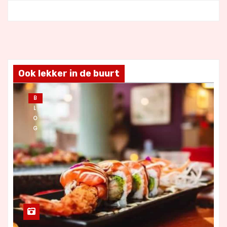
Ook lekker in de buurt
B
L
O
G