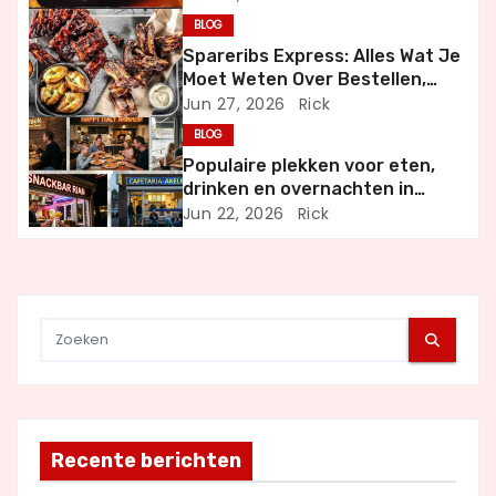
g
Dineren
BLOG
a
Spareribs Express: Alles Wat Je
Moet Weten Over Bestellen,
t
Bezorgen en Genieten
Jun 27, 2026
Rick
BLOG
i
Populaire plekken voor eten,
drinken en overnachten in
e
Nederland
Jun 22, 2026
Rick
Recente berichten