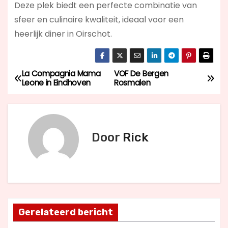
Deze plek biedt een perfecte combinatie van
sfeer en culinaire kwaliteit, ideaal voor een
heerlijk diner in Oirschot.
La Compagnia Mama
VOF De Bergen
B
Leone in Eindhoven
Rosmalen
e
r
Door
Rick
i
c
h
t
Gerelateerd bericht