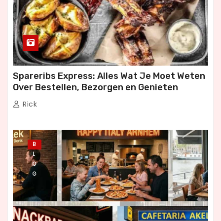
Spareribs Express: Alles Wat Je Moet Weten
Over Bestellen, Bezorgen en Genieten
Rick
B
L
O
G