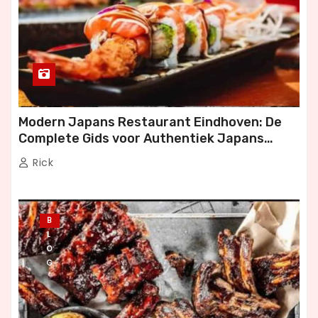
Modern Japans Restaurant Eindhoven: De
Complete Gids voor Authentiek Japans
Dineren
Rick
B
L
O
G