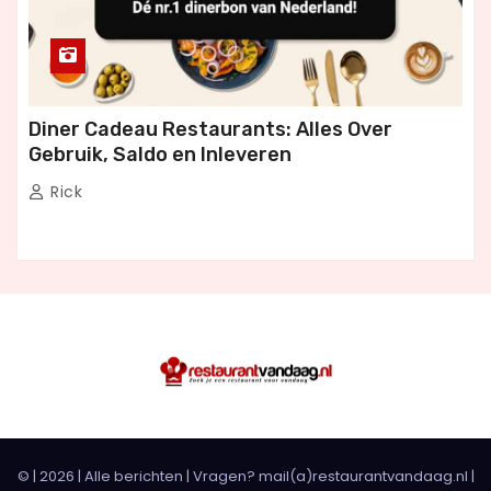
Diner Cadeau Restaurants: Alles Over
Gebruik, Saldo en Inleveren
Rick
© |
2026
|
Alle berichten
| Vragen? mail(a)restaurantvandaag.nl |