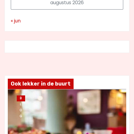
augustus 2026
« jun
Ook lekker in de buurt
B
L
O
G