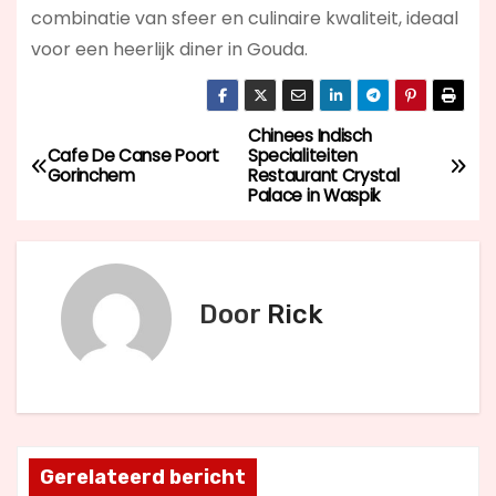
combinatie van sfeer en culinaire kwaliteit, ideaal
voor een heerlijk diner in Gouda.
Chinees Indisch
B
Cafe De Canse Poort
Specialiteiten
Gorinchem
Restaurant Crystal
e
Palace in Waspik
r
i
Door
Rick
c
h
t
n
Gerelateerd bericht