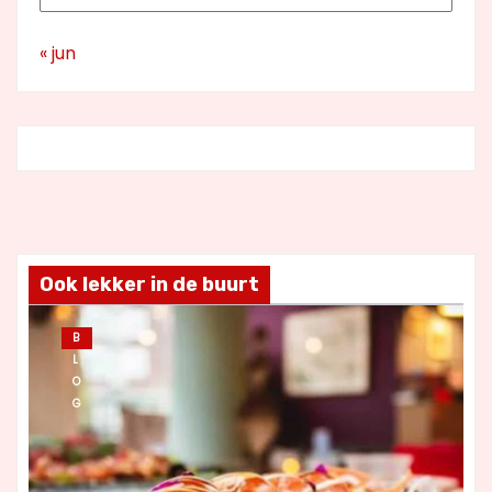
« jun
Ook lekker in de buurt
B
L
O
G