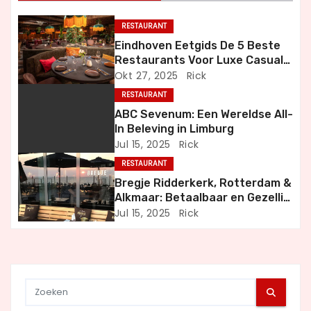
a
RESTAURANT
v
Eindhoven Eetgids De 5 Beste
Restaurants Voor Luxe Casual
i
en Bijzondere Momenten
Okt 27, 2025
Rick
RESTAURANT
g
ABC Sevenum: Een Wereldse All-
a
In Beleving in Limburg
Jul 15, 2025
Rick
t
RESTAURANT
Bregje Ridderkerk, Rotterdam &
i
Alkmaar: Betaalbaar en Gezellig
Uit Eten
Jul 15, 2025
Rick
e