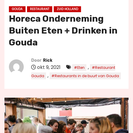
u
GOUDA
RESTAURANT
ZUID HOLLAND
d
Horeca Onderneming
Buiten Eten + Drinken in
Gouda
Door
Rick
okt 9, 2021
,
#Eten
#Restaurant
,
Gouda
#Restaurants in de buurt van Gouda