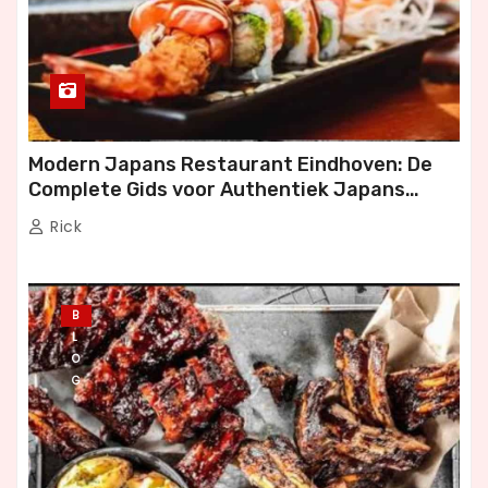
Modern Japans Restaurant Eindhoven: De
Complete Gids voor Authentiek Japans
Dineren
Rick
B
L
O
G