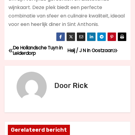
wijnkaart. Deze plek biedt een perfecte
combinatie van sfeer en culinaire kwaliteit, ideaal
voor een heerlijk diner in Sint Anthonis.
De Hollandsche Tuyn in
B
Heij / J N in Oostzaan
Leiderdorp
e
r
Door
Rick
i
c
h
t
Gerelateerd bericht