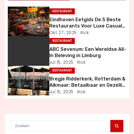
n
RESTAURANT
a
Eindhoven Eetgids De 5 Beste
Restaurants Voor Luxe Casual
v
en Bijzondere Momenten
Okt 27, 2025
Rick
i
RESTAURANT
ABC Sevenum: Een Wereldse All-
g
In Beleving in Limburg
Jul 15, 2025
Rick
a
RESTAURANT
t
Bregje Ridderkerk, Rotterdam &
Alkmaar: Betaalbaar en Gezellig
i
Uit Eten
Jul 15, 2025
Rick
e