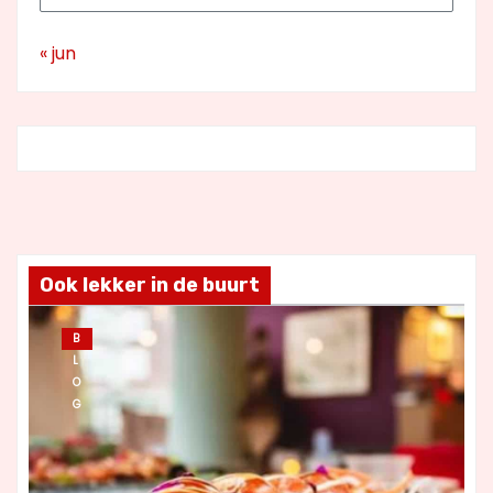
« jun
Ook lekker in de buurt
B
L
O
G