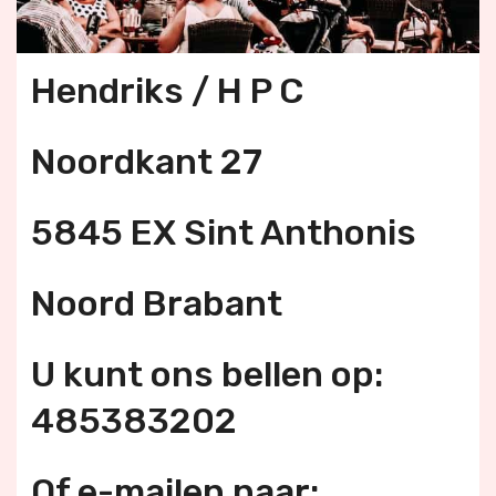
Hendriks / H P C
Noordkant 27
5845 EX Sint Anthonis
Noord Brabant
U kunt ons bellen op:
485383202
Of e-mailen naar: