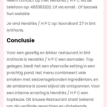
Neem contact op met Hendriks / H P C via de
telefoon op: 485383202. Of via email:
. Of bezoek
hun website:
Je vind Hendriks / H P C op: Noordkant 27 in Sint
Anthonis.
Conclusie
Voor een gezellig en lekker restaurant in Sint
Anthonis is Hendriks / H P C een aanrader. Top
gelegen, biedt het een sfeervolle setting in een
prachtig pand. Het menu combineert vele
smaken met seizoensgebonden ingrediënten, en
de ambiance is zowel stijlvol als ontspannen. Voor
een intieme ervaring is Hendriks / H P C een
topkeuze. Dit knusse Restaurant staat bekend
om zijn verfijnde gerechten en uitstekende