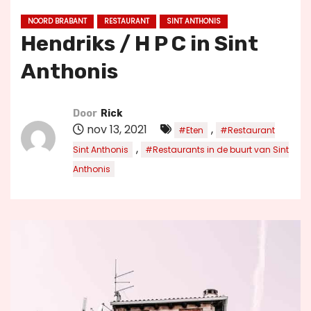
u
NOORD BRABANT
RESTAURANT
SINT ANTHONIS
d
Hendriks / H P C in Sint
Anthonis
Door
Rick
nov 13, 2021
,
#Eten
#Restaurant
,
Sint Anthonis
#Restaurants in de buurt van Sint
Anthonis