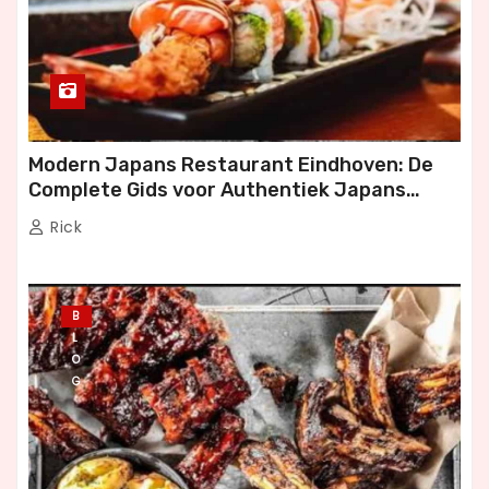
Modern Japans Restaurant Eindhoven: De
Complete Gids voor Authentiek Japans
Dineren
Rick
B
L
O
G