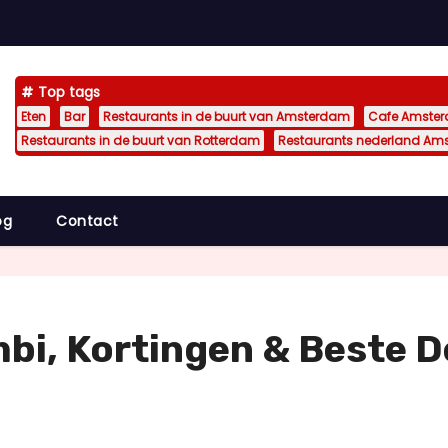
Top tags
Eten
Bar
Restaurants in de buurt van Amsterdam
Cafe Amste
Restaurants in de buurt van Rotterdam
Restaurants nederland Am
og
Contact
bi, Kortingen & Beste 