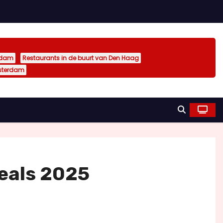
rdam
Restaurants in de buurt van Den Haag
sterdam
Deals 2025