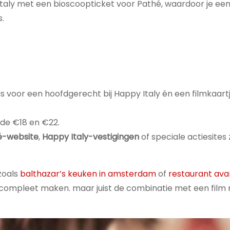
Italy met een bioscoopticket voor Pathé, waardoor je ee
s.
is voor een hoofdgerecht bij Happy Italy én een filmkaartj
 de €18 en €22.
é-website
,
Happy Italy-vestigingen
of speciale actiesites 
zoals
balthazar’s keuken in amsterdam
of
restaurant ava
 compleet maken. maar juist de combinatie met een film