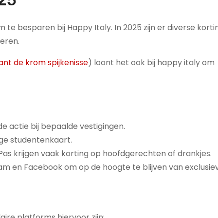
025
e besparen bij Happy Italy. In 2025 zijn er diverse korti
eren.
ant de krom spijkenisse
) loont het ook bij happy italy om
 actie bij bepaalde vestigingen.
ge studentenkaart.
s krijgen vaak korting op hoofdgerechten of drankjes.
am en Facebook om op de hoogte te blijven van exclusiev
aire platforms hiervoor zijn: