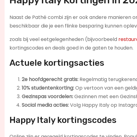
Happy Italy Kortingen in 2
Naast de Pathé combi zijn er ook andere manieren om t
beschikbaar die je een flinke besparing kunnen oplev
zoals bij veel eetgelegenheden (bijvoorbeeld
restaur
kortingscodes en deals goed in de gaten te houden.
Actuele kortingsacties
2e hoofdgerecht gratis:
Regelmatig terugkerende
10% studentenkorting:
Op vertoon van een geldi
Gezinspas voordelen:
Gezinnen met een GezinsPa
Social media acties:
Volg Happy Italy op Instagr
Happy Italy kortingscodes
Online zijn er geregeld kortingscodes te vinden. Popul