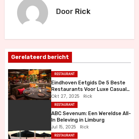
i
Door
Rick
c
h
t
Gerelateerd bericht
n
a
RESTAURANT
Eindhoven Eetgids De 5 Beste
v
Restaurants Voor Luxe Casual
en Bijzondere Momenten
Okt 27, 2025
Rick
i
RESTAURANT
g
ABC Sevenum: Een Wereldse All-
In Beleving in Limburg
a
Jul 15, 2025
Rick
RESTAURANT