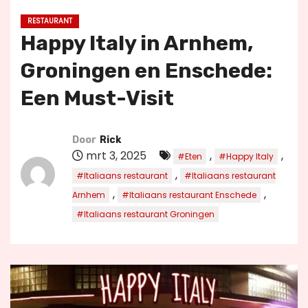
u
RESTAURANT
d
Happy Italy in Arnhem,
Groningen en Enschede:
Een Must-Visit
Door
Rick
mrt 3, 2025
,
,
#Eten
#Happy Italy
,
#Italiaans restaurant
#Italiaans restaurant
,
,
Arnhem
#Italiaans restaurant Enschede
#Italiaans restaurant Groningen