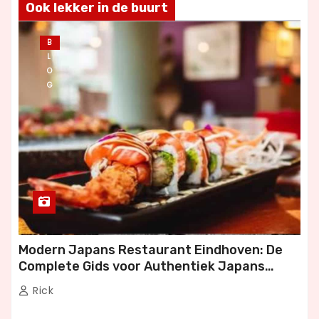
Ook lekker in de buurt
B
L
O
G
Modern Japans Restaurant Eindhoven: De
Complete Gids voor Authentiek Japans
Dineren
Rick