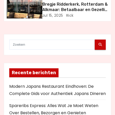
t
Bregje Ridderkerk, Rotterdam &
i
Alkmaar: Betaalbaar en Gezellig
Uit Eten
Jul 15, 2025
Rick
e
Recente berichten
Modern Japans Restaurant Eindhoven: De
Complete Gids voor Authentiek Japans Dineren
Spareribs Express: Alles Wat Je Moet Weten
Over Bestellen, Bezorgen en Genieten