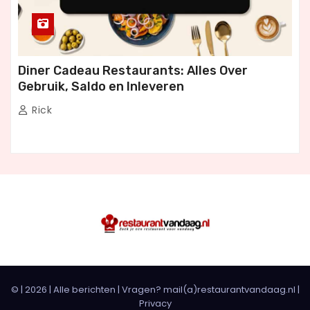
Diner Cadeau Restaurants: Alles Over
Gebruik, Saldo en Inleveren
Rick
© |
2026
|
Alle berichten
| Vragen? mail(a)restaurantvandaag.nl |
Privacy