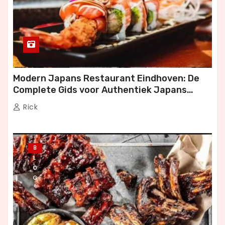
n
p
a
g
Modern Japans Restaurant Eindhoven: De
Complete Gids voor Authentiek Japans
i
Dineren
Rick
n
e
B
r
L
O
i
G
n
g