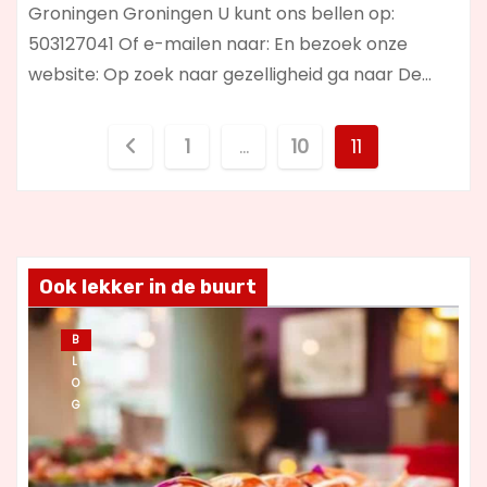
Groningen Groningen U kunt ons bellen op:
503127041 Of e-mailen naar: En bezoek onze
website: Op zoek naar gezelligheid ga naar De…
B
1
…
10
11
e
r
i
Ook lekker in de buurt
c
B
L
h
O
G
t
e