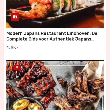
Modern Japans Restaurant Eindhoven: De
Complete Gids voor Authentiek Japans
Dineren
Rick
B
L
O
G