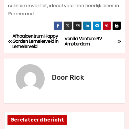
culinaire kwaliteit, ideaal voor een heerlijk diner in
Purmerend.
Afhaalcentrum Happy
B
Vanilla Venture BV
Garden Lemelerveld in
Amsterdam
Lemelerveld
e
r
i
Door
Rick
c
h
t
Gerelateerd bericht
n