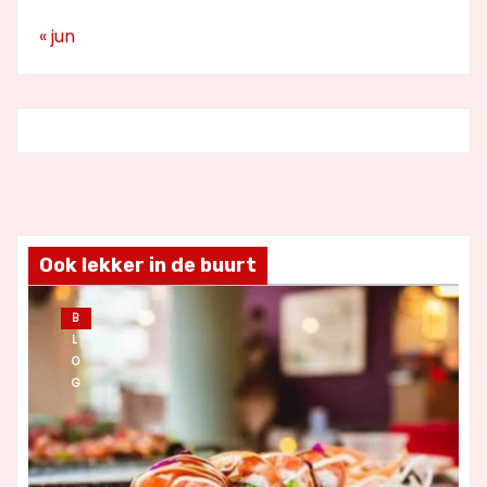
« jun
Ook lekker in de buurt
B
L
O
G