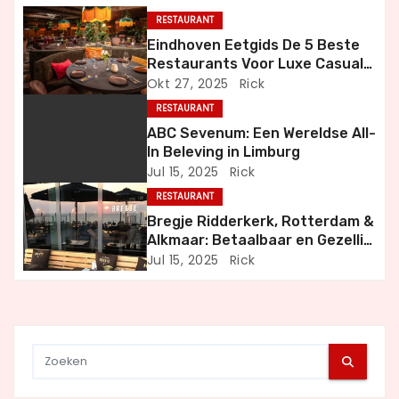
a
RESTAURANT
Eindhoven Eetgids De 5 Beste
v
Restaurants Voor Luxe Casual
en Bijzondere Momenten
Okt 27, 2025
Rick
i
RESTAURANT
g
ABC Sevenum: Een Wereldse All-
In Beleving in Limburg
a
Jul 15, 2025
Rick
RESTAURANT
t
Bregje Ridderkerk, Rotterdam &
i
Alkmaar: Betaalbaar en Gezellig
Uit Eten
Jul 15, 2025
Rick
e