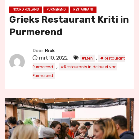
u
NOORD HOLLAND
PURMEREND
RESTAURANT
d
Grieks Restaurant Kriti in
Purmerend
Door
Rick
mrt 10, 2022
,
#Eten
#Restaurant
,
Purmerend
#Restaurants in de buurt van
Purmerend