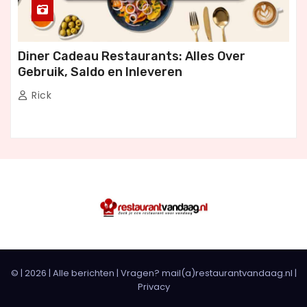
Diner Cadeau Restaurants: Alles Over
Gebruik, Saldo en Inleveren
Rick
© |
2026
|
Alle berichten
| Vragen? mail(a)restaurantvandaag.nl |
Privacy