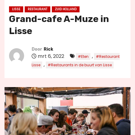
u
LISSE
RESTAURANT
ZUID HOLLAND
d
Grand-cafe A-Muze in
Lisse
Door
Rick
mrt 6, 2022
,
#Eten
#Restaurant
,
Lisse
#Restaurants in de buurt van Lisse