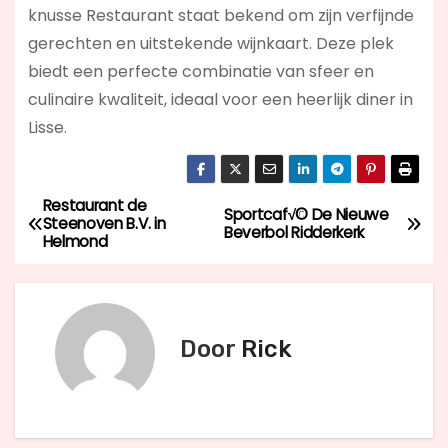
knusse Restaurant staat bekend om zijn verfijnde
gerechten en uitstekende wijnkaart. Deze plek
biedt een perfecte combinatie van sfeer en
culinaire kwaliteit, ideaal voor een heerlijk diner in
Lisse.
Restaurant de
B
Sportcaf√© De Nieuwe
Steenoven B.V. in
Beverbol Ridderkerk
Helmond
e
r
i
Door
Rick
c
h