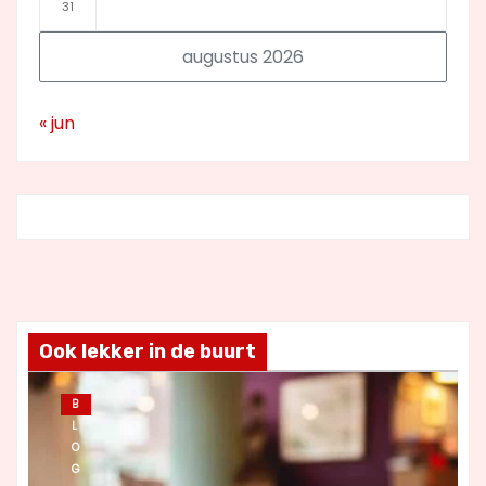
31
augustus 2026
« jun
Ook lekker in de buurt
B
L
O
G