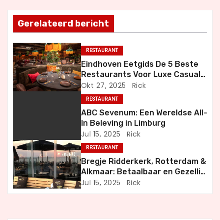
t
Gerelateerd bericht
n
a
RESTAURANT
Eindhoven Eetgids De 5 Beste
v
Restaurants Voor Luxe Casual
en Bijzondere Momenten
Okt 27, 2025
Rick
i
RESTAURANT
g
ABC Sevenum: Een Wereldse All-
In Beleving in Limburg
a
Jul 15, 2025
Rick
RESTAURANT
t
Bregje Ridderkerk, Rotterdam &
i
Alkmaar: Betaalbaar en Gezellig
Uit Eten
Jul 15, 2025
Rick
e