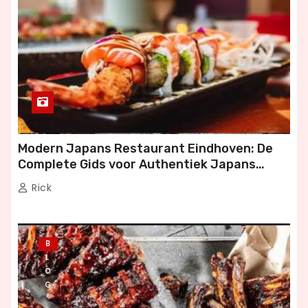
Modern Japans Restaurant Eindhoven: De
Complete Gids voor Authentiek Japans
Dineren
Rick
B
L
O
G