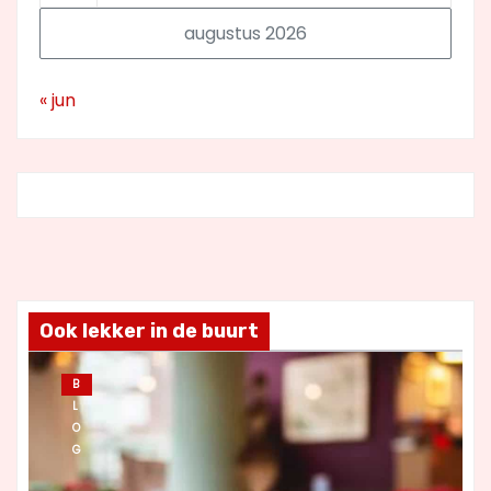
augustus 2026
« jun
Ook lekker in de buurt
B
L
O
G