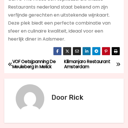
Restaurants nederland staat bekend om zijn
verfijnde gerechten en uitstekende wijnkaart.
Deze plek biedt een perfecte combinatie van
sfeer en culinaire kwaliteit, ideaal voor een
heerlijk diner in Aalsmeer.
VOF Oetsjpanning De
Kilimanjaro Restaurant
B
Meuleberg in Melick
Amsterdam
e
r
Door
Rick
i
c
h