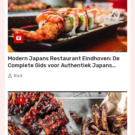
Modern Japans Restaurant Eindhoven: De
Complete Gids voor Authentiek Japans
Dineren
Rick
B
L
O
G