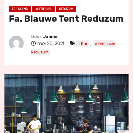
u
FRIESLAND
KOFFIEHUIS
REDUZUM
d
Fa. Blauwe Tent Reduzum
Door
Janine
mei 26, 2021
,
#Bar
#Koffiehuis
Reduzum