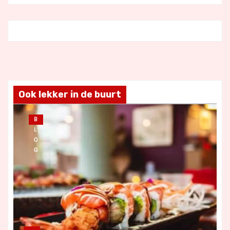
Ook lekker in de buurt
B
L
O
G