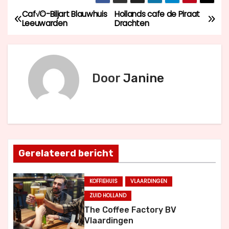
Caf√©-Biljart Blauwhuis
Hollands cafe de Piraat
B
Leeuwarden
Drachten
e
r
Door
Janine
i
c
h
t
Gerelateerd bericht
n
KOFFIEHUIS
VLAARDINGEN
a
ZUID HOLLAND
v
The Coffee Factory BV
Vlaardingen