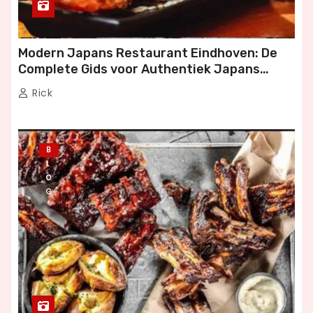
Modern Japans Restaurant Eindhoven: De
Complete Gids voor Authentiek Japans
Dineren
Rick
B
L
O
G