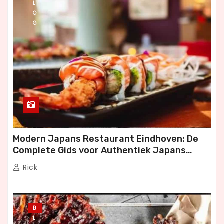
L
O
G
Modern Japans Restaurant Eindhoven: De
Complete Gids voor Authentiek Japans
Dineren
Rick
B
L