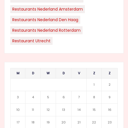
Restaurants Nederland Amsterdam
Restaurants Nederland Den Haag
Restaurants Nederland Rotterdam
Restaurant Utrecht
M
D
W
D
V
Z
Z
1
2
3
4
5
6
7
8
9
10
11
12
13
14
15
16
17
18
19
20
21
22
23