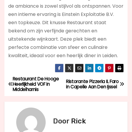
de ambiance is zowel stijlvol als ontspannen. Voor
een intieme ervaring is Einstein Exploitatie B.V.
een topkeuze. Dit knusse Restaurant staat
bekend om zijn verfijnde gerechten en
uitstekende wijnkaart. Deze plek biedt een
perfecte combinatie van sfeer en culinaire
kwaliteit, ideaal voor een heerlijk diner in Leiden.
Restaurant De Hooge
B
Ristorante Pizzeria IL Faro
Heerlijkheid VOF in
in Capelle Aan Den Ijssel
Middelharnis
e
r
i
Door
Rick
c