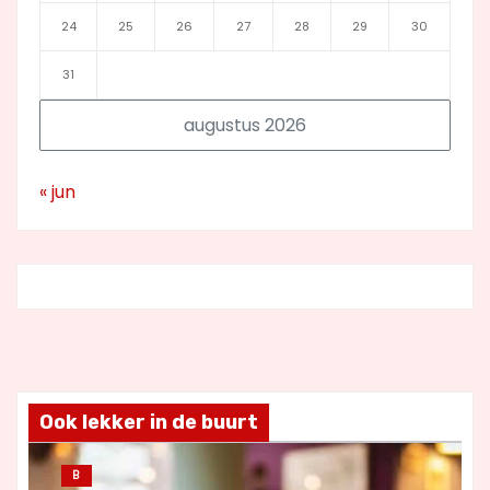
24
25
26
27
28
29
30
31
augustus 2026
« jun
Ook lekker in de buurt
B