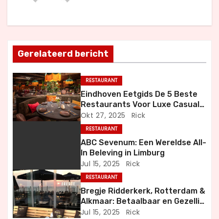
h
t
Gerelateerd bericht
n
a
RESTAURANT
Eindhoven Eetgids De 5 Beste
v
Restaurants Voor Luxe Casual
en Bijzondere Momenten
Okt 27, 2025
Rick
i
RESTAURANT
g
ABC Sevenum: Een Wereldse All-
In Beleving in Limburg
a
Jul 15, 2025
Rick
RESTAURANT
t
Bregje Ridderkerk, Rotterdam &
i
Alkmaar: Betaalbaar en Gezellig
Uit Eten
Jul 15, 2025
Rick