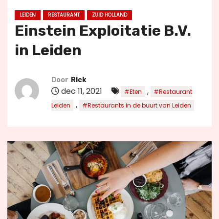
u
LEIDEN
RESTAURANT
ZUID HOLLAND
d
Einstein Exploitatie B.V.
in Leiden
Door
Rick
dec 11, 2021
,
#Eten
#Restaurant
,
Leiden
#Restaurants in de buurt van Leiden