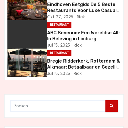
Eindhoven Eetgids De 5 Beste
v
Restaurants Voor Luxe Casual
en Bijzondere Momenten
Okt 27, 2025
Rick
i
RESTAURANT
g
ABC Sevenum: Een Wereldse All-
In Beleving in Limburg
a
Jul 15, 2025
Rick
RESTAURANT
t
Bregje Ridderkerk, Rotterdam &
i
Alkmaar: Betaalbaar en Gezellig
Uit Eten
Jul 15, 2025
Rick
e