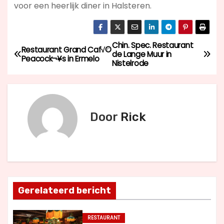
voor een heerlijk diner in Halsteren.
Chin. Spec. Restaurant
B
Restaurant Grand Caf√©
de Lange Muur in
Peacock¬¥s in Ermelo
Nistelrode
e
r
i
Door
Rick
c
h
t
Gerelateerd bericht
n
a
RESTAURANT