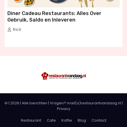
Diner Cadeau Restaurants: Alles Over
Gebruik, Saldo en Inleveren
Rick
© |
2026
|
Alle berichten
| Vragen? mail(a)restaurantvandaag.nl |
Privacy
Restaurant
Cafe
Koffie
Blog
Contact