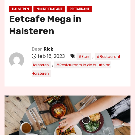
u
HALSTEREN
NOORD BRABANT
RESTAURANT
d
Eetcafe Mega in
Halsteren
Door
Rick
feb 16, 2023
,
#Eten
#Restaurant
,
Halsteren
#Restaurants in de buurt van
Halsteren