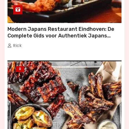
Modern Japans Restaurant Eindhoven: De
Complete Gids voor Authentiek Japans
Dineren
Rick
B
L
O
G