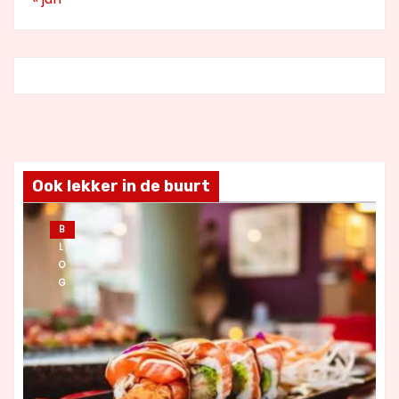
Ook lekker in de buurt
B
L
O
G