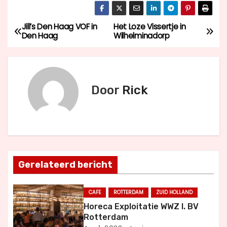
Jill’s Den Haag VOF in
Het Loze Vissertje in
B
Den Haag
Wilhelminadorp
e
r
Door
Rick
i
c
h
t
Gerelateerd bericht
n
CAFE
ROTTERDAM
ZUID HOLLAND
a
Horeca Exploitatie WWZ I. BV
Rotterdam
v