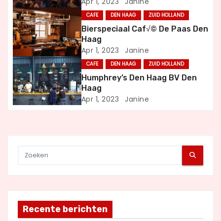
Apr 1, 2023
Janine
i
CAFE
DEN HAAG
ZUID HOLLAND
Bierspeciaal Caf√© De Paas Den
g
Haag
Apr 1, 2023
Janine
a
CAFE
DEN HAAG
ZUID HOLLAND
t
Humphrey’s Den Haag BV Den
Haag
i
Apr 1, 2023
Janine
e
Recente berichten