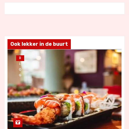
Ook lekker in de buurt
B
L
O
G