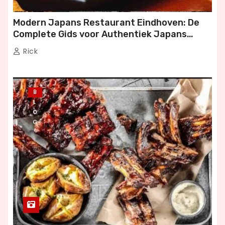
Modern Japans Restaurant Eindhoven: De
Complete Gids voor Authentiek Japans
Dineren
Rick
B
L
O
G