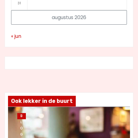
31
augustus 2026
« jun
Ook lekker in de buurt
B
L
O
G