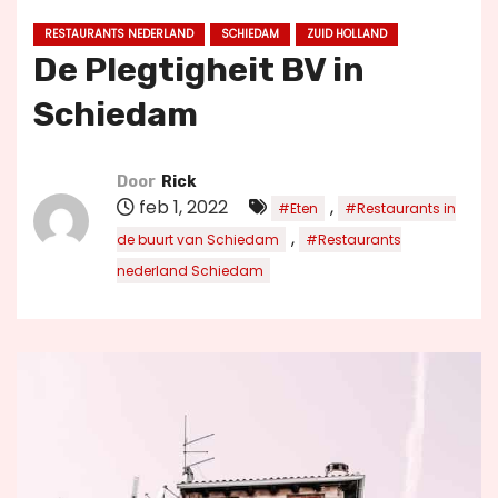
u
RESTAURANTS NEDERLAND
SCHIEDAM
ZUID HOLLAND
d
De Plegtigheit BV in
Schiedam
Door
Rick
feb 1, 2022
,
#Eten
#Restaurants in
,
de buurt van Schiedam
#Restaurants
nederland Schiedam