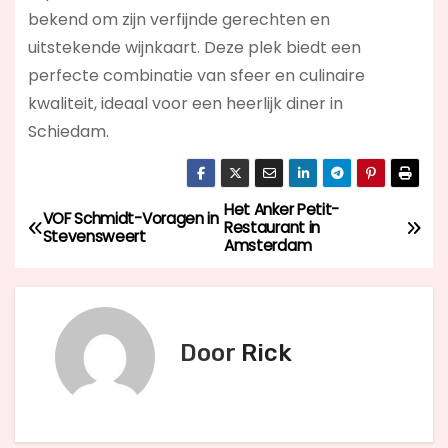
bekend om zijn verfijnde gerechten en
uitstekende wijnkaart. Deze plek biedt een
perfecte combinatie van sfeer en culinaire
kwaliteit, ideaal voor een heerlijk diner in
Schiedam.
Het Anker Petit-
B
VOF Schmidt-Voragen in
Restaurant in
Stevensweert
Amsterdam
e
r
i
Door
Rick
c
h