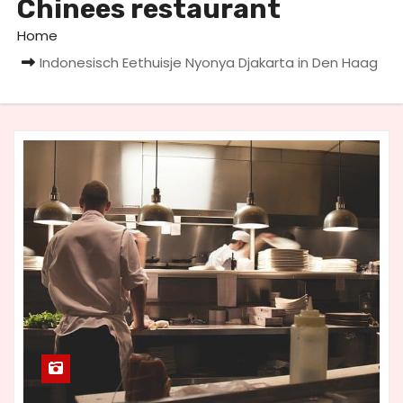
Chinees restaurant
u
d
Home
Indonesisch Eethuisje Nyonya Djakarta in Den Haag