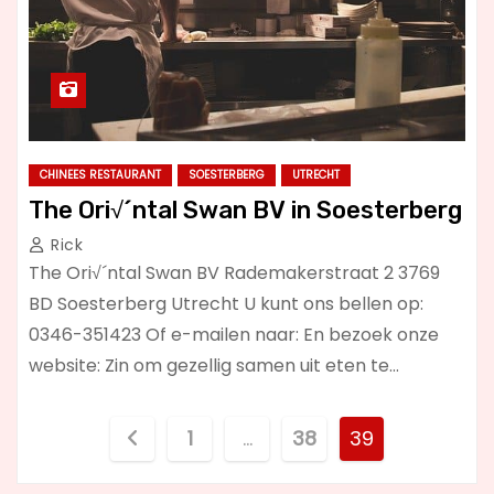
CHINEES RESTAURANT
SOESTERBERG
UTRECHT
The Ori√´ntal Swan BV in Soesterberg
Rick
The Ori√´ntal Swan BV Rademakerstraat 2 3769
BD Soesterberg Utrecht U kunt ons bellen op:
0346-351423 Of e-mailen naar: En bezoek onze
website: Zin om gezellig samen uit eten te…
B
1
…
38
39
e