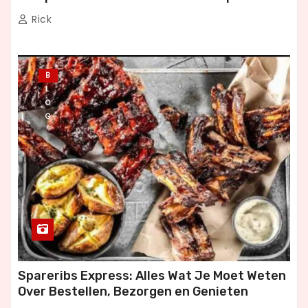
i
Dineren
Rick
n
e
B
r
L
O
i
G
n
g
Spareribs Express: Alles Wat Je Moet Weten
Over Bestellen, Bezorgen en Genieten