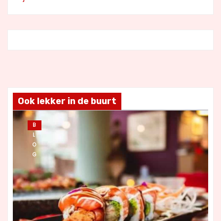
Ook lekker in de buurt
B
L
O
G