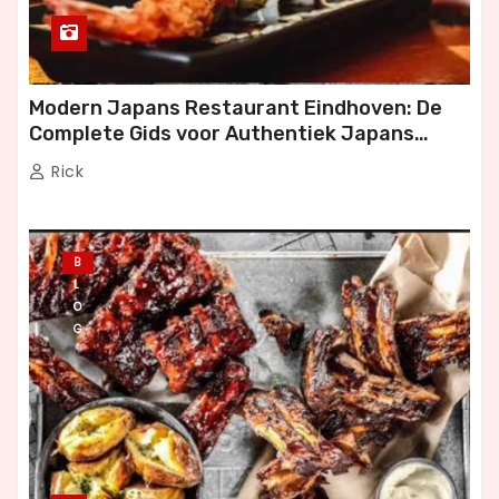
Modern Japans Restaurant Eindhoven: De
Complete Gids voor Authentiek Japans
Dineren
Rick
B
L
O
G