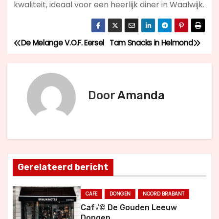
kwaliteit, ideaal voor een heerlijk diner in Waalwijk.
De Melange V.O.F. Eersel
Tam Snacks in Helmond
B
e
r
Door
Amanda
i
c
h
Gerelateerd bericht
t
n
CAFE
DONGEN
NOORD BRABANT
Caf√© De Gouden Leeuw
a
Dongen