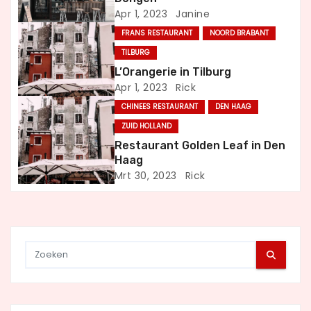
Apr 1, 2023
Janine
v
FRANS RESTAURANT
NOORD BRABANT
i
TILBURG
L’Orangerie in Tilburg
g
Apr 1, 2023
Rick
a
CHINEES RESTAURANT
DEN HAAG
ZUID HOLLAND
t
Restaurant Golden Leaf in Den
i
Haag
Mrt 30, 2023
Rick
e