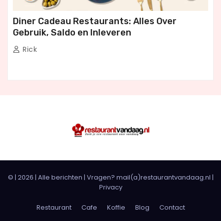
Diner Cadeau Restaurants: Alles Over
Gebruik, Saldo en Inleveren
Rick
© |
2026
|
Alle berichten
| Vragen? mail(a)restaurantvandaag.nl |
Privacy
Restaurant
Cafe
Koffie
Blog
Contact