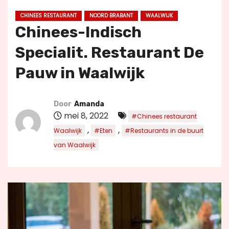
u
CHINEES RESTAURANT
NOORD BRABANT
WAALWIJK
d
Chinees-Indisch
Specialit. Restaurant De
Pauw in Waalwijk
Door
Amanda
mei 8, 2022
#Chinees restaurant
,
,
Waalwijk
#Eten
#Restaurants in de buurt
van Waalwijk