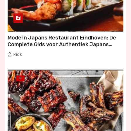
Modern Japans Restaurant Eindhoven: De
Complete Gids voor Authentiek Japans
Dineren
Rick
B
L
O
G