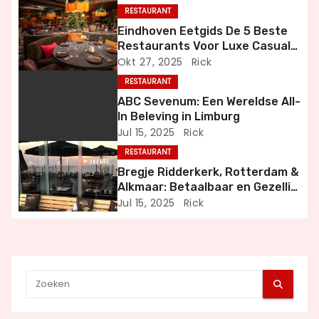
n
RESTAURANT
Eindhoven Eetgids De 5 Beste
a
Restaurants Voor Luxe Casual
en Bijzondere Momenten
Okt 27, 2025
Rick
v
RESTAURANT
i
ABC Sevenum: Een Wereldse All-
In Beleving in Limburg
g
Jul 15, 2025
Rick
a
RESTAURANT
Bregje Ridderkerk, Rotterdam &
t
Alkmaar: Betaalbaar en Gezellig
Uit Eten
Jul 15, 2025
Rick
i
e