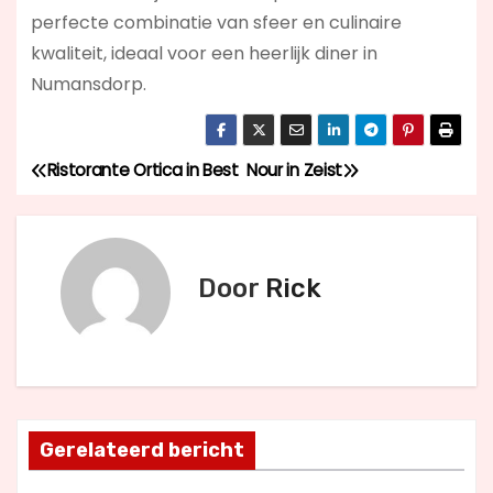
perfecte combinatie van sfeer en culinaire
kwaliteit, ideaal voor een heerlijk diner in
Numansdorp.
Ristorante Ortica in Best
Nour in Zeist
B
e
r
Door
Rick
i
c
h
Gerelateerd bericht
t