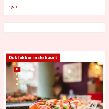
« jun
Ook lekker in de buurt
B
L
O
G