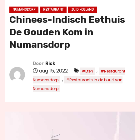
u
NUMANSDORP
RESTAURANT
ZUID HOLLAND
d
Chinees-Indisch Eethuis
De Gouden Kom in
Numansdorp
Door
Rick
aug 15, 2022
,
#Eten
#Restaurant
,
Numansdorp
#Restaurants in de buurt van
Numansdorp