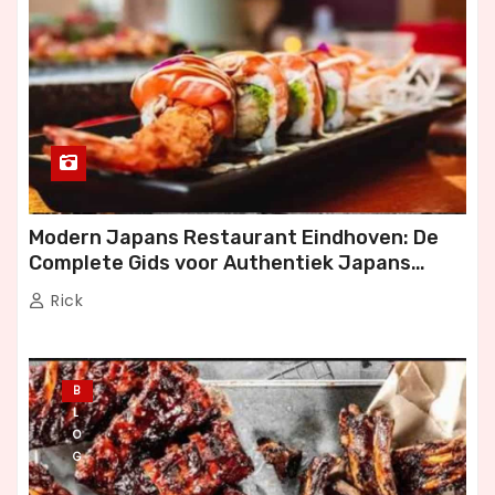
Modern Japans Restaurant Eindhoven: De
Complete Gids voor Authentiek Japans
Dineren
Rick
B
L
O
G