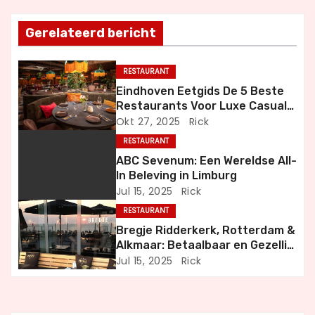
t
Gerelateerd bericht
n
a
RESTAURANT
Eindhoven Eetgids De 5 Beste
v
Restaurants Voor Luxe Casual
en Bijzondere Momenten
Okt 27, 2025
Rick
i
RESTAURANT
g
ABC Sevenum: Een Wereldse All-
In Beleving in Limburg
a
Jul 15, 2025
Rick
RESTAURANT
t
Bregje Ridderkerk, Rotterdam &
i
Alkmaar: Betaalbaar en Gezellig
Uit Eten
Jul 15, 2025
Rick
e