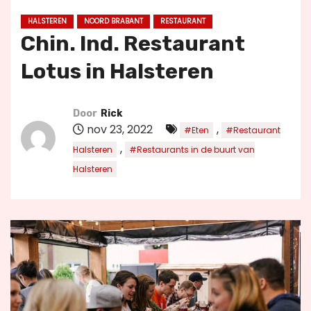
u
HALSTEREN
NOORD BRABANT
RESTAURANT
d
Chin. Ind. Restaurant
Lotus in Halsteren
Door
Rick
nov 23, 2022
,
#Eten
#Restaurant
,
Halsteren
#Restaurants in de buurt van
Halsteren