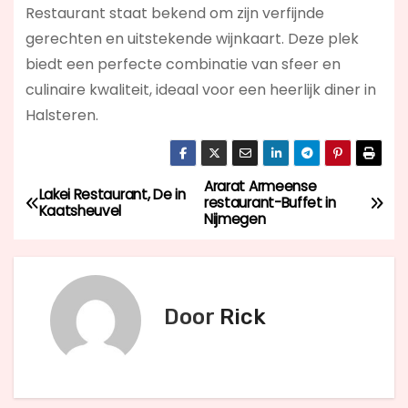
Restaurant staat bekend om zijn verfijnde
gerechten en uitstekende wijnkaart. Deze plek
biedt een perfecte combinatie van sfeer en
culinaire kwaliteit, ideaal voor een heerlijk diner in
Halsteren.
Ararat Armeense
B
Lakei Restaurant, De in
restaurant-Buffet in
Kaatsheuvel
Nijmegen
e
r
i
Door
Rick
c
h