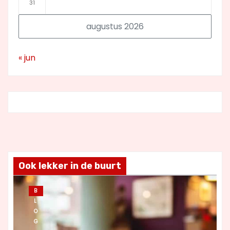
31
augustus 2026
« jun
Ook lekker in de buurt
B
L
O
G