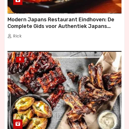
Modern Japans Restaurant Eindhoven: De
Complete Gids voor Authentiek Japans
Dineren
Rick
B
L
O
G