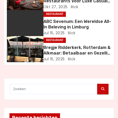
Restaurants Voor Luxe Casual
v
en Bijzondere Momenten
Okt 27, 2025
Rick
i
RESTAURANT
ABC Sevenum: Een Wereldse All-
g
In Beleving in Limburg
Jul 15, 2025
Rick
a
RESTAURANT
t
Bregje Ridderkerk, Rotterdam &
Alkmaar: Betaalbaar en Gezellig
i
Uit Eten
Jul 15, 2025
Rick
e
Recente berichten