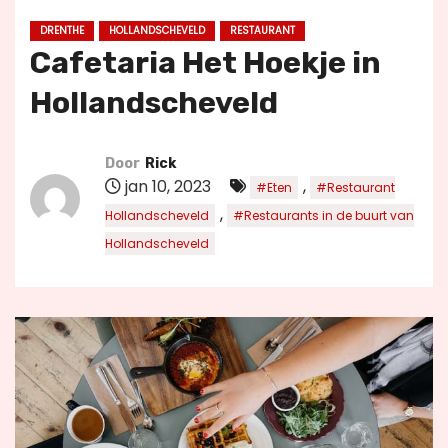
u
DRENTHE
HOLLANDSCHEVELD
RESTAURANT
d
Cafetaria Het Hoekje in
Hollandscheveld
Door
Rick
jan 10, 2023
,
#Eten
#Restaurant
,
Hollandscheveld
#Restaurants in de buurt van
Hollandscheveld