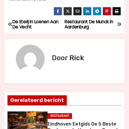
De Eterij in Loenen Aan
Restaurant De Munck in
B
De Vecht
Aardenburg
e
r
Door
Rick
i
c
h
t
Gerelateerd bericht
n
RESTAURANT
a
Eindhoven Eetgids De 5 Beste