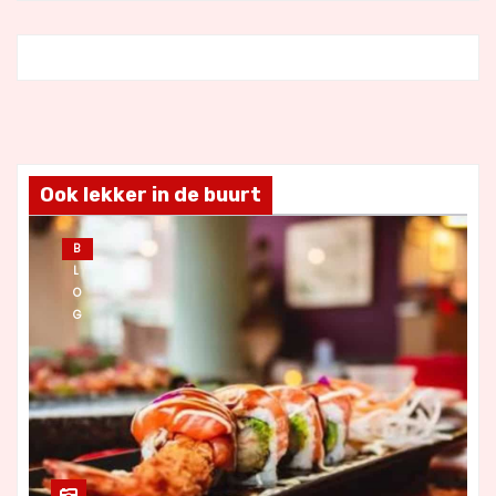
Ook lekker in de buurt
B
L
O
G