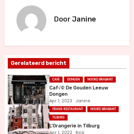
r
i
Door
Janine
c
h
t
Gerelateerd bericht
n
a
CAFE
DONGEN
NOORD BRABANT
Caf√© De Gouden Leeuw
v
Dongen
Apr 1, 2023
Janine
i
FRANS RESTAURANT
NOORD BRABANT
g
TILBURG
L’Orangerie in Tilburg
a
Apr 1, 2023
Rick