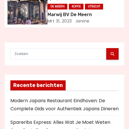
t
DE MEERN
KOFFIE
UTRECHT
Marwij BV De Meern
i
Mrt 31, 2023
Janine
e
Recente berichten
Modern Japans Restaurant Eindhoven: De
Complete Gids voor Authentiek Japans Dineren
Spareribs Express: Alles Wat Je Moet Weten