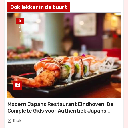
Ook lekker in de buurt
B
L
O
G
Modern Japans Restaurant Eindhoven: De
Complete Gids voor Authentiek Japans
Dineren
Rick