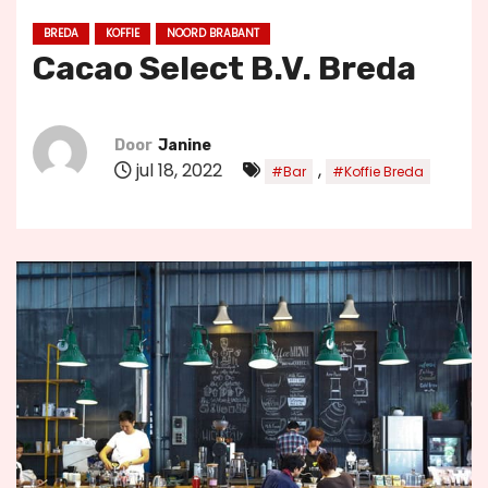
u
BREDA
KOFFIE
NOORD BRABANT
d
Cacao Select B.V. Breda
Door
Janine
jul 18, 2022
,
#Bar
#Koffie Breda