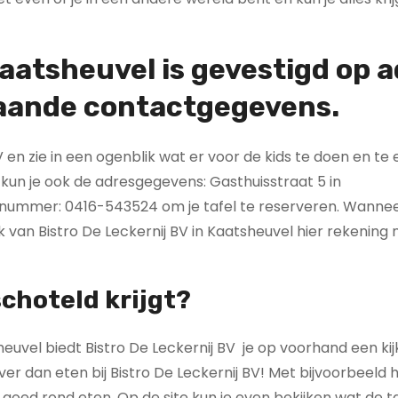
Kaatsheuvel is
gevestigd op a
taande contactgegevens.
en zie in een ogenblik wat er voor de kids te doen en te e
 kun je ook de adresgegevens: Gasthuisstraat 5 in
onnummer: 0416-543524 om je tafel te reserveren. Wannee
k van Bistro De Leckernij BV in Kaatsheuvel hier rekening
choteld krijgt?
uvel biedt Bistro De Leckernij BV je op voorhand een kijk
ever dan eten bij Bistro De Leckernij BV! Met bijvoorbeeld h
 goed rond eten. Op de site kun je even bekijken wat de ta