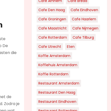
Cafe Arnhem
Cafe Breda
Cafe Den Haag
Cafe Eindhoven
Cafe Groningen
Cafe Haarlem
n
Cafe Maastricht
Cafe Nijmegen
Cafe Rotterdam
Cafe Tilburg
ste
ro De
Cafe Utrecht
Eten
asten die
Koffie Amsterdam
Koffiehuis Amsterdam
Koffie Rotterdam
Restaurant Amsterdam
Restaurant Den Haag
met de
Restaurant Eindhoven
d. Zodra je
jgen wat
Restaurant Rotterdam