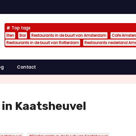
Top tags
Eten
Bar
Restaurants in de buurt van Amsterdam
Cafe Amste
Restaurants in de buurt van Rotterdam
Restaurants nederland Am
og
Contact
 in Kaatsheuvel
,