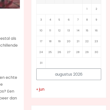
1
2
3
4
5
6
7
8
9
10
11
12
13
14
15
16
estal als
17
18
19
20
21
22
23
schillende
24
25
26
27
28
29
30
31
augustus 2026
 een echte
De
« jun
ips? Een
obeer dan