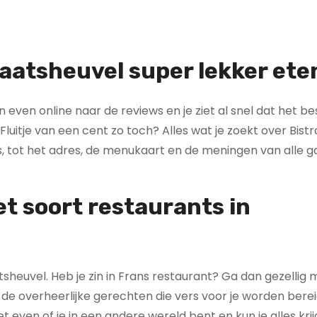
Kaatsheuvel super lekker ete
dan even online naar de reviews en je ziet al snel dat het be
 Fluitje van een cent zo toch? Alles wat je zoekt over Bist
s, tot het adres, de menukaart en de meningen van alle g
et soort restaurants in
tsheuvel. Heb je zin in Frans restaurant? Ga dan gezellig 
n de overheerlijke gerechten die vers voor je worden berei
t even of je in een andere wereld bent en kun je alles kri