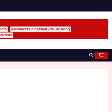
rdam
Restaurants in de buurt van Den Haag
sterdam