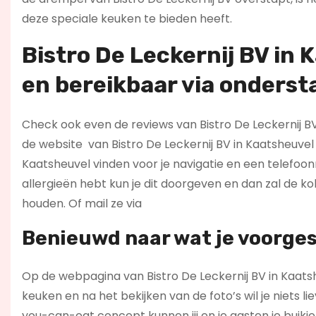
deze speciale keuken te bieden heeft.
Bistro De Leckernij BV in 
en bereikbaar via onders
Check ook even de reviews van Bistro De Leckernij BV 
de website
van Bistro De Leckernij BV in Kaatsheuvel
Kaatsheuvel vinden voor je navigatie en een telefo
allergieën hebt kun je dit doorgeven en dan zal de ko
houden. Of mail ze via
Benieuwd naar wat je voorges
Op de webpagina van Bistro De Leckernij BV in Kaatshe
keuken en na het bekijken van de foto’s wil je niets li
you-can-eat concept kunnen jij en je gasten je buikje