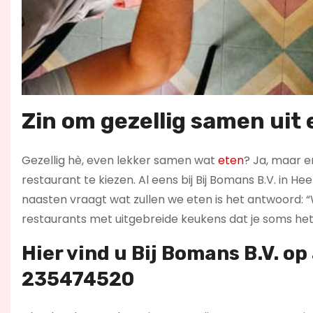
Zin om gezellig samen uit 
Gezellig hè, even lekker samen wat
eten
? Ja, maar er
restaurant te kiezen. Al eens bij Bij Bomans B.V. in H
naasten vraagt wat zullen we eten is het antwoord: “Wee
restaurants met uitgebreide keukens dat je soms het 
Hier vind u Bij Bomans B.V. op
235474520