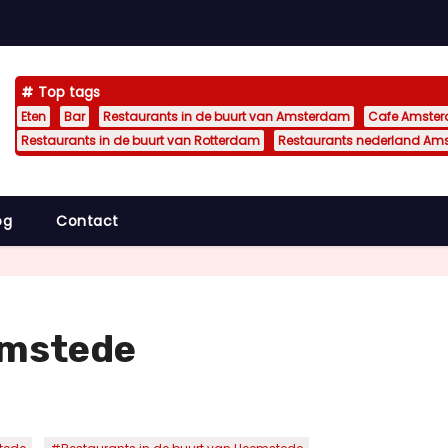
Top tags
Eten
Bar
Restaurants in de buurt van Amsterdam
Cafe Amste
Restaurants in de buurt van Rotterdam
Restaurants nederland Am
og
Contact
emstede
,