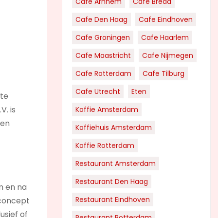
Cafe Arnhem
Cafe Breda
Cafe Den Haag
Cafe Eindhoven
Cafe Groningen
Cafe Haarlem
Cafe Maastricht
Cafe Nijmegen
Cafe Rotterdam
Cafe Tilburg
Cafe Utrecht
Eten
ste
V. is
Koffie Amsterdam
ben
Koffiehuis Amsterdam
Koffie Rotterdam
Restaurant Amsterdam
Restaurant Den Haag
n en na
Restaurant Eindhoven
 concept
usief of
Restaurant Rotterdam