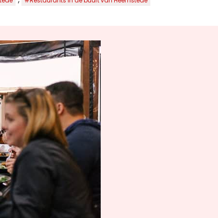
tede
#Restaurants in de buurt van Heemstede