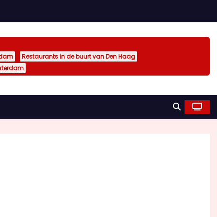
rdam
Restaurants in de buurt van Den Haag
sterdam