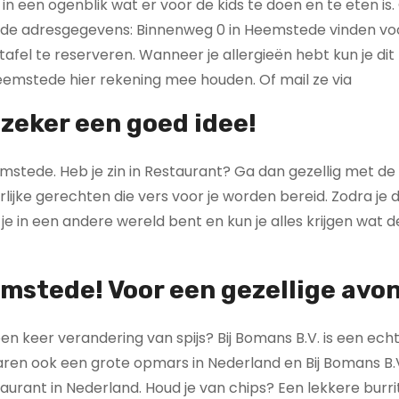
in een ogenblik wat er voor de kids te doen en te eten is
k de adresgegevens: Binnenweg 0 in Heemstede vinden voo
fel te reserveren. Wanneer je allergieën hebt kun je dit
Heemstede hier rekening mee houden. Of mail ze via
 zeker een goed idee!
emstede. Heb je zin in Restaurant? Ga dan gezellig met de
rlijke gerechten die vers voor je worden bereid. Zodra je 
 je in een andere wereld bent en kun je alles krijgen wat 
emstede! Voor een gezellige avo
en keer verandering van spijs? Bij Bomans B.V. is een ech
aren ook een grote opmars in Nederland en Bij Bomans B.V
urant in Nederland. Houd je van chips? Een lekkere burr