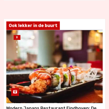
Ook lekker in de buurt
B
L
O
G
Modern Japans Restaurant Eindhoven: De