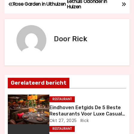
Eethuis Odonder in
B
Rose Garden in Uithuizen
Huizen
e
r
Door
Rick
i
c
h
t
Gerelateerd bericht
n
RESTAURANT
a
Eindhoven Eetgids De 5 Beste
Restaurants Voor Luxe Casual
v
en Bijzondere Momenten
Okt 27, 2025
Rick
i
RESTAURANT