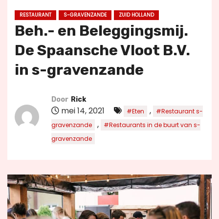
u
RESTAURANT
S-GRAVENZANDE
ZUID HOLLAND
d
Beh.- en Beleggingsmij.
De Spaansche Vloot B.V.
in s-gravenzande
Door
Rick
mei 14, 2021
,
#Eten
#Restaurant s-
,
gravenzande
#Restaurants in de buurt van s-
gravenzande