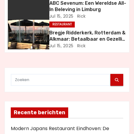
ABC Sevenum: Een Wereldse All-
g
In Beleving in Limburg
Jul 15, 2025
Rick
a
RESTAURANT
t
Bregje Ridderkerk, Rotterdam &
Alkmaar: Betaalbaar en Gezellig
i
Uit Eten
Jul 15, 2025
Rick
e
Recente berichten
Modern Japans Restaurant Eindhoven: De