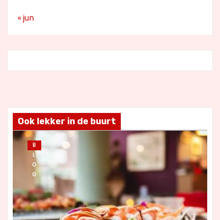
« jun
Ook lekker in de buurt
B
L
O
G