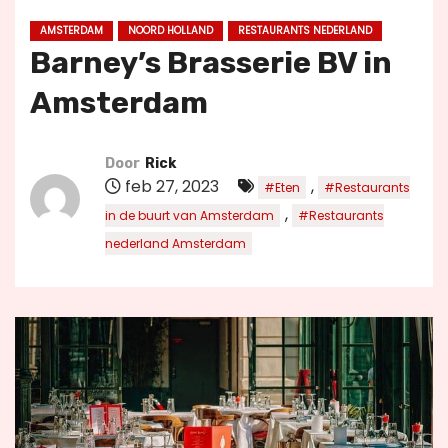
u
AMSTERDAM
NOORD HOLLAND
RESTAURANTS NEDERLAND
d
Barney’s Brasserie BV in
Amsterdam
Door
Rick
feb 27, 2023
,
#Eten
#Restaurants
,
in de buurt van Amsterdam
#Restaurants
nederland Amsterdam