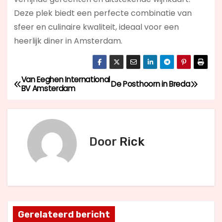
Deze plek biedt een perfecte combinatie van
sfeer en culinaire kwaliteit, ideaal voor een
heerlijk diner in Amsterdam.
Van Eeghen International
B
De Posthoorn in Breda
BV Amsterdam
e
r
Door
Rick
i
c
h
t
Gerelateerd bericht