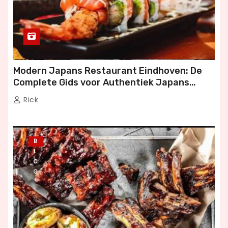
Modern Japans Restaurant Eindhoven: De
Complete Gids voor Authentiek Japans
Dineren
Rick
B
L
O
G