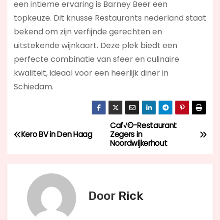
een intieme ervaring is Barney Beer een
topkeuze. Dit knusse Restaurants nederland staat
bekend om zijn verfijnde gerechten en
uitstekende wijnkaart. Deze plek biedt een
perfecte combinatie van sfeer en culinaire
kwaliteit, ideaal voor een heerlijk diner in
Schiedam.
Caf√©-Restaurant
B
Kero BV in Den Haag
Zegers in
Noordwijkerhout
e
r
i
Door
Rick
c