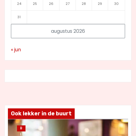
24
25
26
27
28
29
30
31
augustus 2026
« jun
Ook lekker in de buurt
B
L