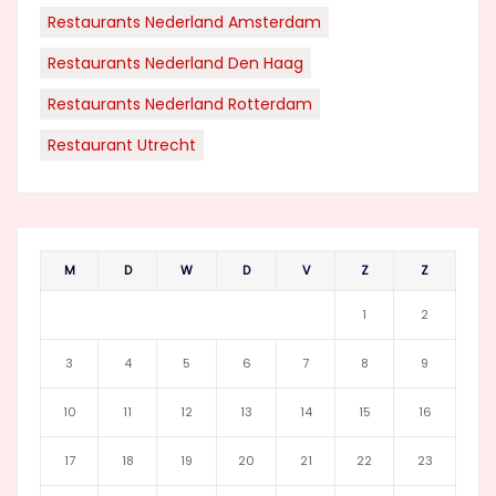
Restaurants Nederland Amsterdam
Restaurants Nederland Den Haag
Restaurants Nederland Rotterdam
Restaurant Utrecht
M
D
W
D
V
Z
Z
1
2
3
4
5
6
7
8
9
10
11
12
13
14
15
16
17
18
19
20
21
22
23