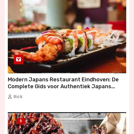
O
G
Modern Japans Restaurant Eindhoven: De
Complete Gids voor Authentiek Japans
Dineren
Rick
B
L
O