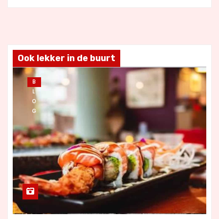
Ook lekker in de buurt
B
L
O
G