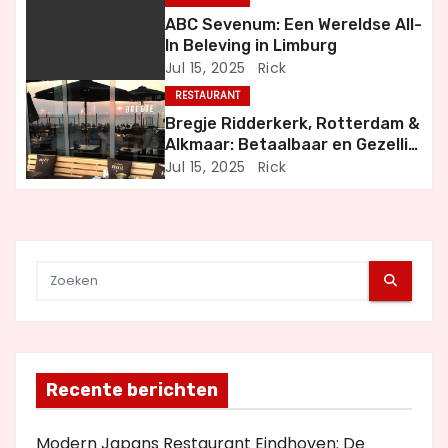
g
ABC Sevenum: Een Wereldse All-
In Beleving in Limburg
a
Jul 15, 2025
Rick
RESTAURANT
t
Bregje Ridderkerk, Rotterdam &
i
Alkmaar: Betaalbaar en Gezellig
Uit Eten
Jul 15, 2025
Rick
e
Recente berichten
Modern Japans Restaurant Eindhoven: De