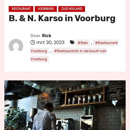
u
RESTAURANT
VOORBURG
ZUID HOLLAND
d
B. & N. Karso in Voorburg
Door
Rick
mrt 30, 2023
,
#Eten
#Restaurant
,
Voorburg
#Restaurants in de buurt van
Voorburg