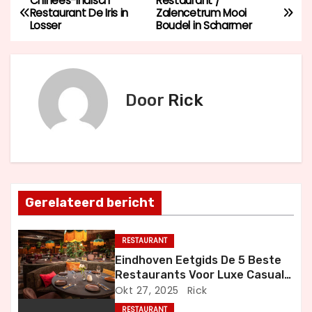
Chinees-Indisch
Restaurant /
B
Restaurant De Iris in
Zalencetrum Mooi
Losser
Boudel in Scharmer
e
r
i
Door
Rick
c
h
t
Gerelateerd bericht
n
a
RESTAURANT
Eindhoven Eetgids De 5 Beste
v
Restaurants Voor Luxe Casual
en Bijzondere Momenten
Okt 27, 2025
Rick
i
RESTAURANT