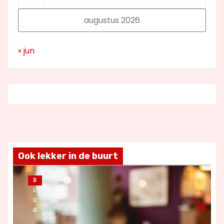
augustus 2026
« jun
Ook lekker in de buurt
B
L
O
G