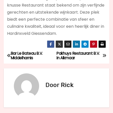
knusse Restaurant staat bekend om zijn verfijnde
gerechten en uitstekende wijnkaart. Deze plek
biedt een perfecte combinatie van sfeer en
culinaire kwaliteit, ideaal voor een heerlijk diner in
Hardinxveld Giessendam.
Bar Le Bateau B.V.
Pakhuys Restaurant B.V.
B
Middelharnis
in Alkmaar
e
r
Door
Rick
i
c
h