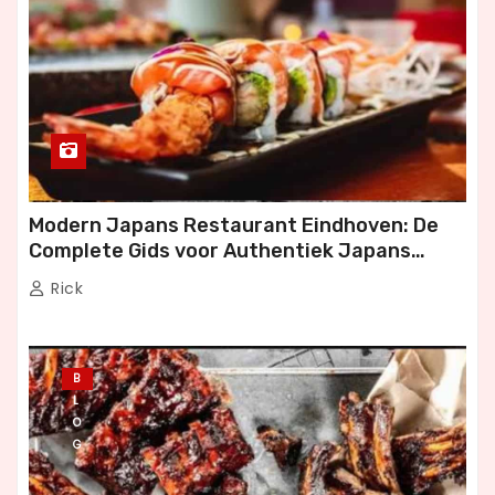
Modern Japans Restaurant Eindhoven: De
Complete Gids voor Authentiek Japans
Dineren
Rick
B
L
O
G