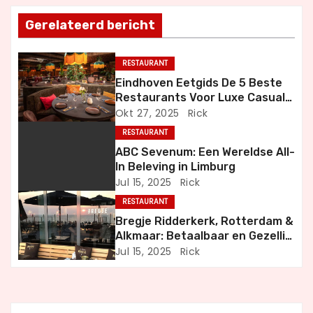
t
Gerelateerd bericht
n
RESTAURANT
a
Eindhoven Eetgids De 5 Beste
Restaurants Voor Luxe Casual
v
en Bijzondere Momenten
Okt 27, 2025
Rick
i
RESTAURANT
ABC Sevenum: Een Wereldse All-
g
In Beleving in Limburg
Jul 15, 2025
Rick
a
RESTAURANT
t
Bregje Ridderkerk, Rotterdam &
Alkmaar: Betaalbaar en Gezellig
i
Uit Eten
Jul 15, 2025
Rick
e