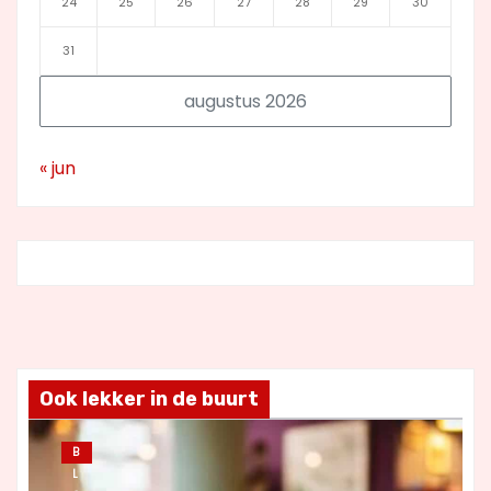
24
25
26
27
28
29
30
31
augustus 2026
« jun
Ook lekker in de buurt
B
L