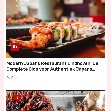
O
G
Modern Japans Restaurant Eindhoven: De
Complete Gids voor Authentiek Japans
Dineren
Rick
B
L
O