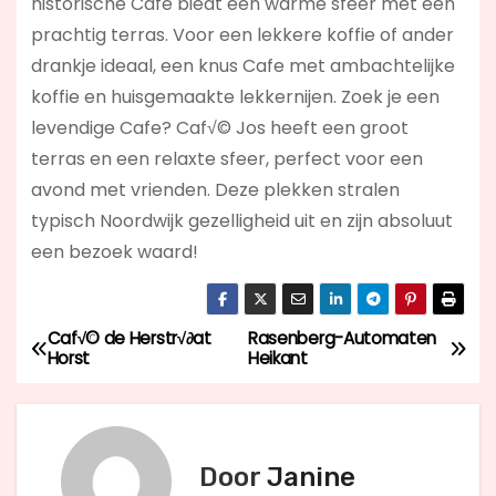
historische Cafe biedt een warme sfeer met een
prachtig terras. Voor een lekkere koffie of ander
drankje ideaal, een knus Cafe met ambachtelijke
koffie en huisgemaakte lekkernijen. Zoek je een
levendige Cafe? Caf√© Jos
heeft een groot
terras en een relaxte sfeer, perfect voor een
avond met vrienden. Deze plekken stralen
typisch Noordwijk gezelligheid uit en zijn absoluut
een bezoek waard!
Caf√© de Herstr√∂at
Rasenberg-Automaten
B
Horst
Heikant
e
r
Door
Janine
i