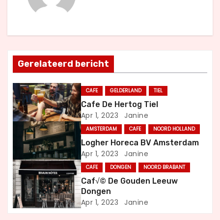
c
h
t
Gerelateerd bericht
n
CAFE
GELDERLAND
TIEL
a
Cafe De Hertog Tiel
Apr 1, 2023
Janine
v
AMSTERDAM
CAFE
NOORD HOLLAND
i
Logher Horeca BV Amsterdam
Apr 1, 2023
Janine
g
CAFE
DONGEN
NOORD BRABANT
a
Caf√© De Gouden Leeuw
Dongen
t
Apr 1, 2023
Janine